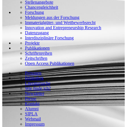
Stellenangebote
Chancengleichheit
Forschung
Meldungen aus der Forschung
Immaterialgüter- und Wettbewerbsrecht
Innovation and Entrepreneurship Research
Datenzugang
Interdisziplinäre Forschung
Projekte
Publikationen
Schriftenreihen
Zeitschriften
Open Access Publikationen
Personen
Bibliothek
Literatursuche
Wie finde ich?
Newsletter
Presse
Kontakt
Alumni
SIPLA
Webmail
Impressum