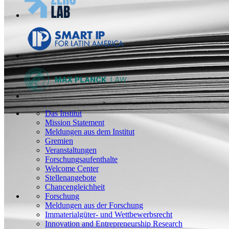
Das Institut
Mission Statement
Meldungen aus dem Institut
Gremien
Veranstaltungen
Forschungsaufenthalte
Welcome Center
Stellenangebote
Chancengleichheit
Forschung
Meldungen aus der Forschung
Immaterialgüter- und Wettbewerbsrecht
Innovation and Entrepreneurship Research