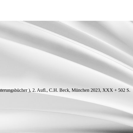
terungsbücher ), 2.
Aufl.
, C.H. Beck, München 2023, XXX + 502
S.