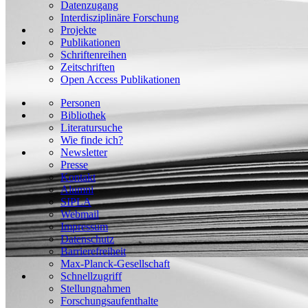
Datenzugang
Interdisziplinäre Forschung
Projekte
Publikationen
Schriftenreihen
Zeitschriften
Open Access Publikationen
Personen
Bibliothek
Literatursuche
Wie finde ich?
Newsletter
Presse
Kontakt
Alumni
SIPLA
Webmail
Impressum
Datenschutz
Barrierefreiheit
Max-Planck-Gesellschaft
Schnellzugriff
Stellungnahmen
Forschungsaufenthalte