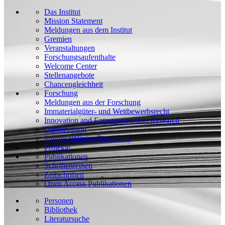
Das Institut
Mission Statement
Meldungen aus dem Institut
Gremien
Veranstaltungen
Forschungsaufenthalte
Welcome Center
Stellenangebote
Chancengleichheit
Forschung
Meldungen aus der Forschung
Immaterialgüter- und Wettbewerbsrecht
Innovation and Entrepreneurship Research
Datenzugang
Interdisziplinäre Forschung
Projekte
Publikationen
Schriftenreihen
Zeitschriften
Open Access Publikationen
Personen
Bibliothek
Literatursuche