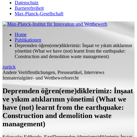
Datenschutz
Barrierefreiheit
Max-Planck-Gesellschaft
Home
Publikationen
Depremden öğren(eme)diklerimiz: İnşaat ve yıkım atıklarının
yönetimi (What we have (not) learnt from the earthquake:
Construction and demolition waste management)
zurück
Andere Veröffentlichungen, Presseartikel, Interviews
Immaterialgüter- und Wettbewerbsrecht
Depremden öğren(eme)diklerimiz: İnşaat
ve yıkım atıklarının yönetimi (What we
have (not) learnt from the earthquake:
Construction and demolition waste
management)
Sakowsky Ediboglu, Ezgi
Depremden öğren(eme)diklerimiz: İnşaat