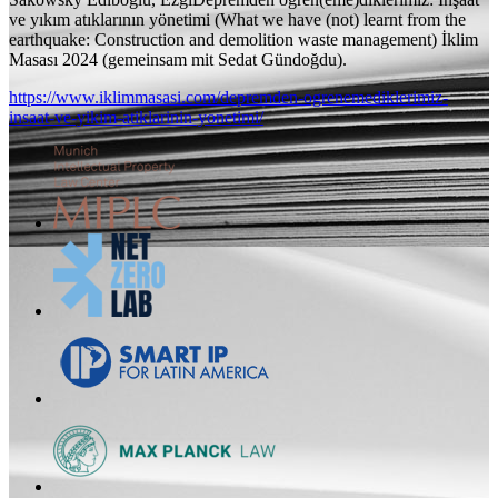
ve yıkım atıklarının yönetimi (What we have (not) learnt from the
earthquake: Construction and demolition waste management)
İklim
Masası 2024 (
gemeinsam mit
Sedat Gündoğdu).
https://www.iklimmasasi.com/depremden-ogrenemediklerimiz-
insaat-ve-yikim-atiklarinin-yonetimi/