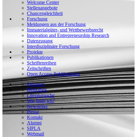
Welcome Center
Stellenangebote
Chancengleichheit
Forschung
Meldungen aus der Forschung
Immaterialgüter- und Wettbewerbsrecht
Innovation and Entrepreneurship Research
Datenzugang
Interdisziplinäre Forschung
Projekte
Publikationen
Schriftenreihen
Zeitschriften
Open Access Publikationen
Personen
Bibliothek
Literatursuche
Wie finde ich?
Newsletter
Presse
Kontakt
Alumni
SIPLA
Webmail