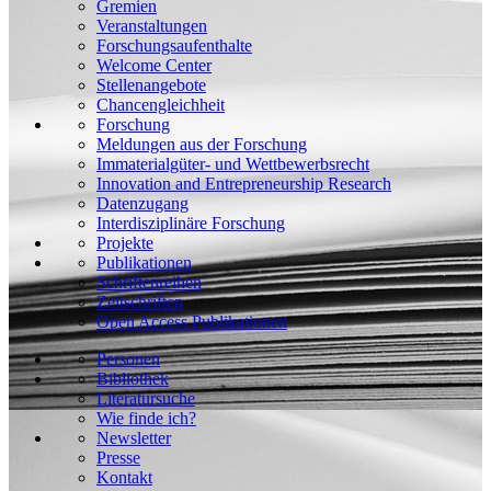
Gremien
Veranstaltungen
Forschungsaufenthalte
Welcome Center
Stellenangebote
Chancengleichheit
Forschung
Meldungen aus der Forschung
Immaterialgüter- und Wettbewerbsrecht
Innovation and Entrepreneurship Research
Datenzugang
Interdisziplinäre Forschung
Projekte
Publikationen
Schriftenreihen
Zeitschriften
Open Access Publikationen
Personen
Bibliothek
Literatursuche
Wie finde ich?
Newsletter
Presse
Kontakt