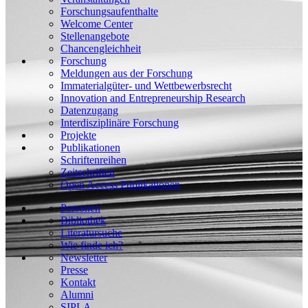
Forschungsaufenthalte
Welcome Center
Stellenangebote
Chancengleichheit
Forschung
Meldungen aus der Forschung
Immaterialgüter- und Wettbewerbsrecht
Innovation and Entrepreneurship Research
Datenzugang
Interdisziplinäre Forschung
Projekte
Publikationen
Schriftenreihen
Zeitschriften
Open Access Publikationen
Personen
Bibliothek
Literatursuche
Wie finde ich?
Newsletter
Presse
Kontakt
Alumni
SIPLA