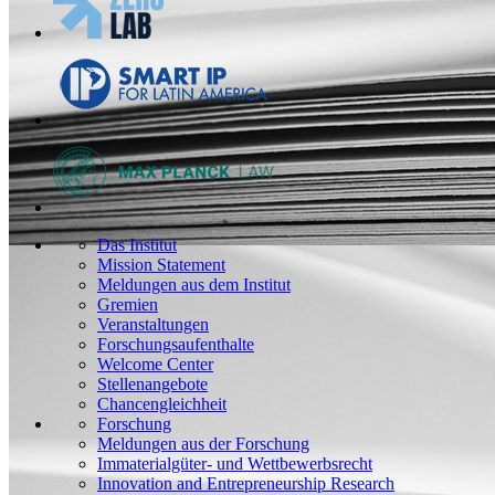
Das Institut
Mission Statement
Meldungen aus dem Institut
Gremien
Veranstaltungen
Forschungsaufenthalte
Welcome Center
Stellenangebote
Chancengleichheit
Forschung
Meldungen aus der Forschung
Immaterialgüter- und Wettbewerbsrecht
Innovation and Entrepreneurship Research