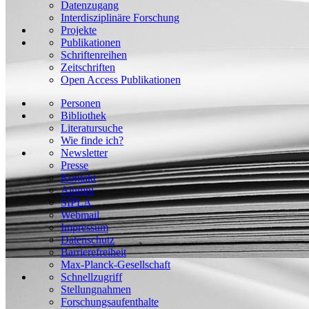
Datenzugang
Interdisziplinäre Forschung
Projekte
Publikationen
Schriftenreihen
Zeitschriften
Open Access Publikationen
Personen
Bibliothek
Literatursuche
Wie finde ich?
Newsletter
Presse
Kontakt
Alumni
SIPLA
Webmail
Impressum
Datenschutz
Barrierefreiheit
Max-Planck-Gesellschaft
Schnellzugriff
Stellungnahmen
Forschungsaufenthalte