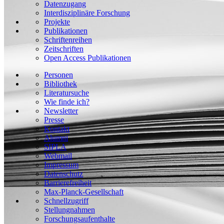
Datenzugang
Interdisziplinäre Forschung
Projekte
Publikationen
Schriftenreihen
Zeitschriften
Open Access Publikationen
Personen
Bibliothek
Literatursuche
Wie finde ich?
Newsletter
Presse
Kontakt
Alumni
SIPLA
Webmail
Impressum
Datenschutz
Barrierefreiheit
Max-Planck-Gesellschaft
Schnellzugriff
Stellungnahmen
Forschungsaufenthalte