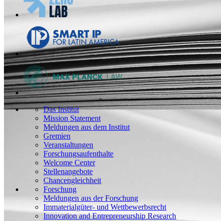
Das Institut
Mission Statement
Meldungen aus dem Institut
Gremien
Veranstaltungen
Forschungsaufenthalte
Welcome Center
Stellenangebote
Chancengleichheit
Forschung
Meldungen aus der Forschung
Immaterialgüter- und Wettbewerbsrecht
Innovation and Entrepreneurship Research