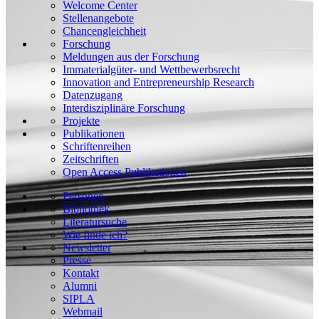
Welcome Center
Stellenangebote
Chancengleichheit
Forschung
Meldungen aus der Forschung
Immaterialgüter- und Wettbewerbsrecht
Innovation and Entrepreneurship Research
Datenzugang
Interdisziplinäre Forschung
Projekte
Publikationen
Schriftenreihen
Zeitschriften
Open Access Publikationen
Personen
Bibliothek
Literatursuche
Wie finde ich?
Newsletter
Presse
Kontakt
Alumni
SIPLA
Webmail