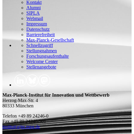
Kontakt
Alumni
SIPLA
Webmail
Impressum
Datenschutz
Barrierefreiheit
Max-Planck-Gesellschaft
Schnellzugriff
Stellungnahmen
Forschungsaufenthalte
Welcome Center
Stellenangebote
Max-Planck-Institut für Innovation und Wettbewerb
Herzog-Max-Str. 4
80333 München
Telefon +49 89 24246-0
Fax +49 89 24246-501
institut(at)ip.mpg.de