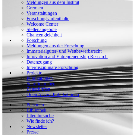
Meldungen aus dem Institut
Gremien
Veranstaltungen
Forschungsaufenthalte
Welcome Center
Stellenangebote
Chancengleichheit
Forschung
Meldungen aus der Forschung
Immaterialgüter- und Wettbewerbsrecht
Innovation and Entrepreneurship Research
Datenzugang
Interdisziplinäre Forschung
Projekte
Publikationen
Schriftenreihen
Zeitschriften
Open Access Publikationen
Personen
Bibliothek
Literatursuche
Wie finde ich?
Newsletter
Presse