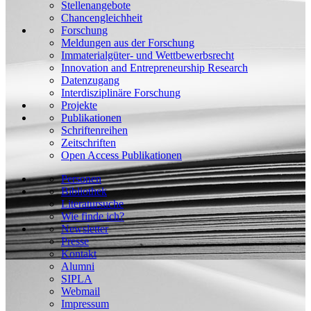
Stellenangebote
Chancengleichheit
Forschung
Meldungen aus der Forschung
Immaterialgüter- und Wettbewerbsrecht
Innovation and Entrepreneurship Research
Datenzugang
Interdisziplinäre Forschung
Projekte
Publikationen
Schriftenreihen
Zeitschriften
Open Access Publikationen
Personen
Bibliothek
Literatursuche
Wie finde ich?
Newsletter
Presse
Kontakt
Alumni
SIPLA
Webmail
Impressum