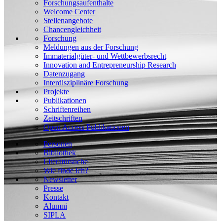
Forschungsaufenthalte
Welcome Center
Stellenangebote
Chancengleichheit
Forschung
Meldungen aus der Forschung
Immaterialgüter- und Wettbewerbsrecht
Innovation and Entrepreneurship Research
Datenzugang
Interdisziplinäre Forschung
Projekte
Publikationen
Schriftenreihen
Zeitschriften
Open Access Publikationen
Personen
Bibliothek
Literatursuche
Wie finde ich?
Newsletter
Presse
Kontakt
Alumni
SIPLA