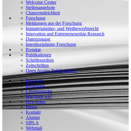
Welcome Center
Stellenangebote
Chancengleichheit
Forschung
Meldungen aus der Forschung
Immaterialgüter- und Wettbewerbsrecht
Innovation and Entrepreneurship Research
Datenzugang
Interdisziplinäre Forschung
Projekte
Publikationen
Schriftenreihen
Zeitschriften
Open Access Publikationen
Personen
Bibliothek
Literatursuche
Wie finde ich?
Newsletter
Presse
Kontakt
Alumni
SIPLA
Webmail