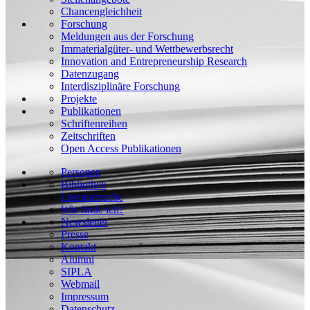
Chancengleichheit
Forschung
Meldungen aus der Forschung
Immaterialgüter- und Wettbewerbsrecht
Innovation and Entrepreneurship Research
Datenzugang
Interdisziplinäre Forschung
Projekte
Publikationen
Schriftenreihen
Zeitschriften
Open Access Publikationen
Personen
Bibliothek
Literatursuche
Wie finde ich?
Newsletter
Presse
Kontakt
Alumni
SIPLA
Webmail
Impressum
Datenschutz