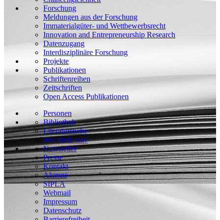
Forschung
Meldungen aus der Forschung
Immaterialgüter- und Wettbewerbsrecht
Innovation and Entrepreneurship Research
Datenzugang
Interdisziplinäre Forschung
Projekte
Publikationen
Schriftenreihen
Zeitschriften
Open Access Publikationen
Personen
Bibliothek
Literatursuche
Wie finde ich?
Newsletter
Presse
Kontakt
Alumni
SIPLA
Webmail
Impressum
Datenschutz
Barrierefreiheit