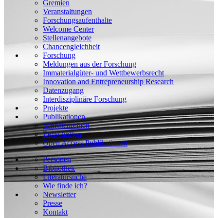
Gremien
Veranstaltungen
Forschungsaufenthalte
Welcome Center
Stellenangebote
Chancengleichheit
Forschung
Meldungen aus der Forschung
Immaterialgüter- und Wettbewerbsrecht
Innovation and Entrepreneurship Research
Datenzugang
Interdisziplinäre Forschung
Projekte
Publikationen
Schriftenreihen
Zeitschriften
Open Access Publikationen
Personen
Bibliothek
Literatursuche
Wie finde ich?
Newsletter
Presse
Kontakt