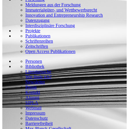
Meldungen aus der Forschung
Immaterialgüter- und Wettbewerbsrecht
Innovation and Entrepreneurship Research
Datenzugang
Interdisziplinäre Forschung
Projekte
Publikationen
Schriftenreihen
Zeitschriften
Open Access Publikationen
Personen
Bibliothek
Literatursuche
Wie finde ich?
Newsletter
Presse
Kontakt
Alumni
SIPLA
Webmail
Impressum
Datenschutz
Barrierefreiheit
Max-Planck-Gesellschaft