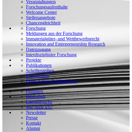
Veranstaltungen
Forschungsaufenthalte
Welcome Center
Stellenangebote
Chancengleichheit
Forschung
Meldungen aus der Forschung
Immaterialgüter- und Wettbewerbsrecht
Innovation and Entrepreneurship Research
Datenzugang
Interdisziplinäre Forschung
Projekte
Publikationen
Schriftenreihen
Zeitschriften
Open Access Publikationen
Personen
Bibliothek
Literatursuche
Wie finde ich?
Newsletter
Presse
Kontakt
Alumni