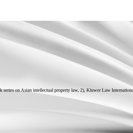
 series on Asian intellectual property law, 2), Kluwer Law Internat