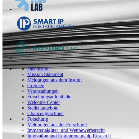
Das Institut
Mission Statement
Meldungen aus dem Institut
Gremien
Veranstaltungen
Forschungsaufenthalte
Welcome Center
Stellenangebote
Chancengleichheit
Forschung
Meldungen aus der Forschung
Immaterialgüter- und Wettbewerbsrecht
Innovation and Entrepreneurship Research