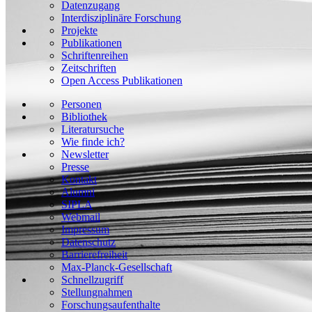
Datenzugang
Interdisziplinäre Forschung
Projekte
Publikationen
Schriftenreihen
Zeitschriften
Open Access Publikationen
Personen
Bibliothek
Literatursuche
Wie finde ich?
Newsletter
Presse
Kontakt
Alumni
SIPLA
Webmail
Impressum
Datenschutz
Barrierefreiheit
Max-Planck-Gesellschaft
Schnellzugriff
Stellungnahmen
Forschungsaufenthalte