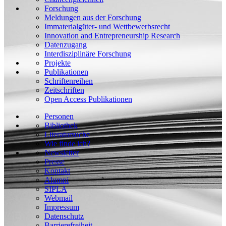
Forschung
Meldungen aus der Forschung
Immaterialgüter- und Wettbewerbsrecht
Innovation and Entrepreneurship Research
Datenzugang
Interdisziplinäre Forschung
Projekte
Publikationen
Schriftenreihen
Zeitschriften
Open Access Publikationen
Personen
Bibliothek
Literatursuche
Wie finde ich?
Newsletter
Presse
Kontakt
Alumni
SIPLA
Webmail
Impressum
Datenschutz
Barrierefreiheit