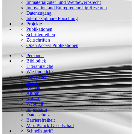
Immaterialgüter- und Wettbewerbsrecht
Innovation and Entrepreneurship Research
Datenzugang
Interdisziplinäre Forschung
Projekte
Publikationen
Schriftenreihen
Zeitschriften
Open Access Publikationen
Personen
Bibliothek
Literatursuche
Wie finde ich?
Newsletter
Presse
Kontakt
Alumni
SIPLA
Webmail
Impressum
Datenschutz
Barrierefreiheit
Max-Planck-Gesellschaft
Schnellzugriff