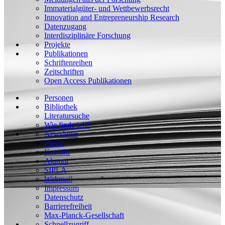
Immaterialgüter- und Wettbewerbsrecht
Innovation and Entrepreneurship Research
Datenzugang
Interdisziplinäre Forschung
Projekte
Publikationen
Schriftenreihen
Zeitschriften
Open Access Publikationen
Personen
Bibliothek
Literatursuche
Wie finde ich?
Newsletter
Presse
Kontakt
Alumni
SIPLA
Webmail
Impressum
Datenschutz
Barrierefreiheit
Max-Planck-Gesellschaft
Schnellzugriff