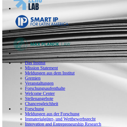
Das Institut
Mission Statement
Meldungen aus dem Institut
Gremien
Veranstaltungen
Forschungsaufenthalte
Welcome Center
Stellenangebote
Chancengleichheit
Forschung
Meldungen aus der Forschung
Immaterialgüter- und Wettbewerbsrecht
Innovation and Entrepreneurship Research