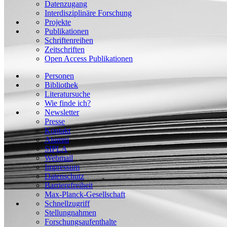
Datenzugang
Interdisziplinäre Forschung
Projekte
Publikationen
Schriftenreihen
Zeitschriften
Open Access Publikationen
Personen
Bibliothek
Literatursuche
Wie finde ich?
Newsletter
Presse
Kontakt
Alumni
SIPLA
Webmail
Impressum
Datenschutz
Barrierefreiheit
Max-Planck-Gesellschaft
Schnellzugriff
Stellungnahmen
Forschungsaufenthalte