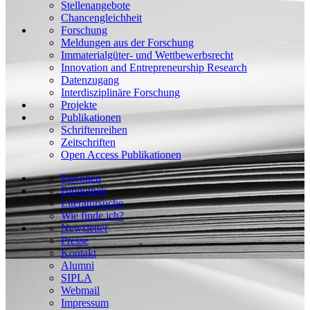
Stellenangebote
Chancengleichheit
Forschung
Meldungen aus der Forschung
Immaterialgüter- und Wettbewerbsrecht
Innovation and Entrepreneurship Research
Datenzugang
Interdisziplinäre Forschung
Projekte
Publikationen
Schriftenreihen
Zeitschriften
Open Access Publikationen
Personen
Bibliothek
Literatursuche
Wie finde ich?
Newsletter
Presse
Kontakt
Alumni
SIPLA
Webmail
Impressum