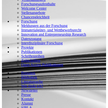
Forschungsaufenthalte
Welcome Center
Stellenangebote
Chancengleichheit
Forschung
Meldungen aus der Forschung
Immaterialgüter- und Wettbewerbsrecht
Innovation and Entrepreneurship Research
Datenzugang
Interdisziplinäre Forschung
Projekte
Publikationen
Schriftenreihen
Zeitschriften
Open Access Publikationen
Personen
Bibliothek
Literatursuche
Wie finde ich?
Newsletter
Presse
Kontakt
Alumni
SIPLA