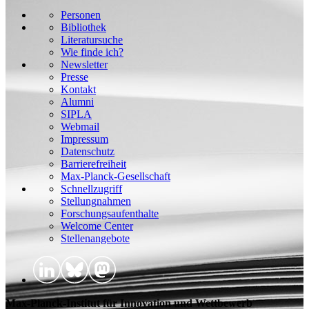
Personen
Bibliothek
Literatursuche
Wie finde ich?
Newsletter
Presse
Kontakt
Alumni
SIPLA
Webmail
Impressum
Datenschutz
Barrierefreiheit
Max-Planck-Gesellschaft
Schnellzugriff
Stellungnahmen
Forschungsaufenthalte
Welcome Center
Stellenangebote
Max-Planck-Institut für Innovation und Wettbewerb