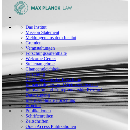
Das Institut
Mission Statement
Meldungen aus dem Institut
Gremien
Veranstaltungen
Forschungsaufenthalte
Welcome Center
Stellenangebote
Chancengleichheit
Forschung
Meldungen aus der Forschung
Immaterialgüter- und Wettbewerbsrecht
Innovation and Entrepreneurship Research
Datenzugang
Interdisziplinäre Forschung
Projekte
Publikationen
Schriftenreihen
Zeitschriften
Open Access Publikationen