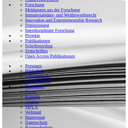
Forschung
Meldungen aus der Forschung
Immaterialgüter- und Wettbewerbsrecht
Innovation and Entrepreneurship Research
Datenzugang
Interdisziplinäre Forschung
Projekte
Publikationen
Schriftenreihen
Zeitschriften
Open Access Publikationen
Personen
Bibliothek
Literatursuche
Wie finde ich?
Newsletter
Presse
Kontakt
Alumni
SIPLA
Webmail
Impressum
Datenschutz
Barrierefreiheit