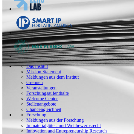
Das Institut
Mission Statement
Meldungen aus dem Institut
Gremien
Veranstaltungen
Forschungsaufenthalte
Welcome Center
Stellenangebote
Chancengleichheit
Forschung
Meldungen aus der Forschung
Immaterialgüter- und Wettbewerbsrecht
Innovation and Entrepreneurship Research