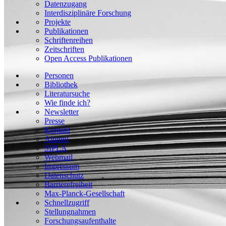
Datenzugang
Interdisziplinäre Forschung
Projekte
Publikationen
Schriftenreihen
Zeitschriften
Open Access Publikationen
Personen
Bibliothek
Literatursuche
Wie finde ich?
Newsletter
Presse
Kontakt
Alumni
SIPLA
Webmail
Impressum
Datenschutz
Barrierefreiheit
Max-Planck-Gesellschaft
Schnellzugriff
Stellungnahmen
Forschungsaufenthalte