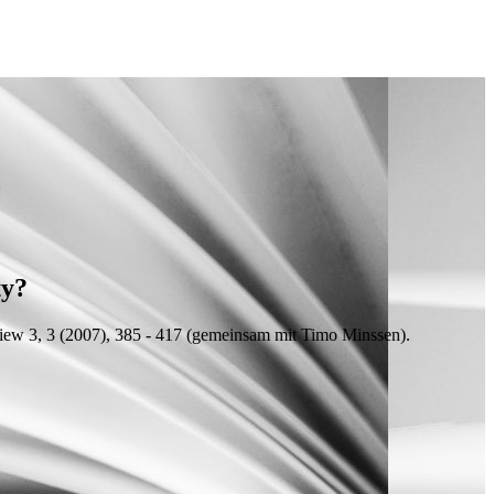
ty?
w 3, 3 (2007), 385 - 417 (
gemeinsam mit
Timo Minssen).