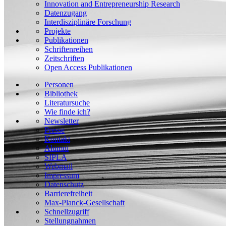
Innovation and Entrepreneurship Research
Datenzugang
Interdisziplinäre Forschung
Projekte
Publikationen
Schriftenreihen
Zeitschriften
Open Access Publikationen
Personen
Bibliothek
Literatursuche
Wie finde ich?
Newsletter
Presse
Kontakt
Alumni
SIPLA
Webmail
Impressum
Datenschutz
Barrierefreiheit
Max-Planck-Gesellschaft
Schnellzugriff
Stellungnahmen