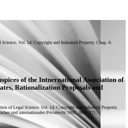
 Science. Vol. 14: Copyright and Industrial Property. Chap. 6:
pices of the Intnernational Association of
cates, Rationalization Proposals and
ion of Legal Science. Vol. 14: Copyright and Industrial Property.
isches und internationales Privatrecht 1992, 369 - 371.