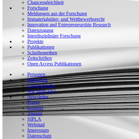
Chancengleichheit
Forschung
Meldungen aus der Forschung
Immaterialgüter- und Wettbewerbsrecht
Innovation and Entrepreneurship Research
Datenzugang
Interdisziplinäre Forschung
Projekte
Publikationen
Schriftenreihen
Zeitschriften
Open Access Publikationen
Personen
Bibliothek
Literatursuche
Wie finde ich?
Newsletter
Presse
Kontakt
Alumni
SIPLA
Webmail
Impressum
Datenschutz