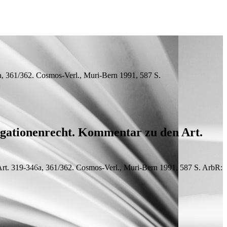
a, 361/362. Cosmos-Verl., Muri-Bern 1991, 587 S.
igationenrecht. Kommentar zu den Art.
rt. 319-346a, 361/362. Cosmos-Verl., Muri-Bern 1991, 587 S.
ArbR: