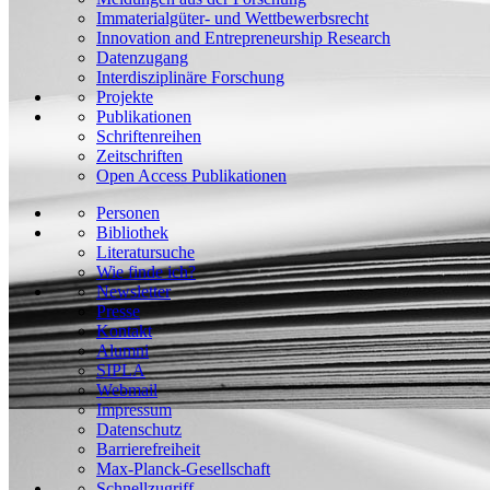
Immaterialgüter- und Wettbewerbsrecht
Innovation and Entrepreneurship Research
Datenzugang
Interdisziplinäre Forschung
Projekte
Publikationen
Schriftenreihen
Zeitschriften
Open Access Publikationen
Personen
Bibliothek
Literatursuche
Wie finde ich?
Newsletter
Presse
Kontakt
Alumni
SIPLA
Webmail
Impressum
Datenschutz
Barrierefreiheit
Max-Planck-Gesellschaft
Schnellzugriff