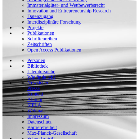
Immaterialgüter- und Wettbewerbsrecht
Innovation and Entrepreneurship Research
Datenzugang
Interdisziplinäre Forschung
Projekte
Publikationen
Schriftenreihen
Zeitschriften
Open Access Publikationen
Personen
Bibliothek
Literatursuche
Wie finde ich?
Newsletter
Presse
Kontakt
Alumni
SIPLA
Webmail
Impressum
Datenschutz
Barrierefreiheit
Max-Planck-Gesellschaft
Schnellzugriff