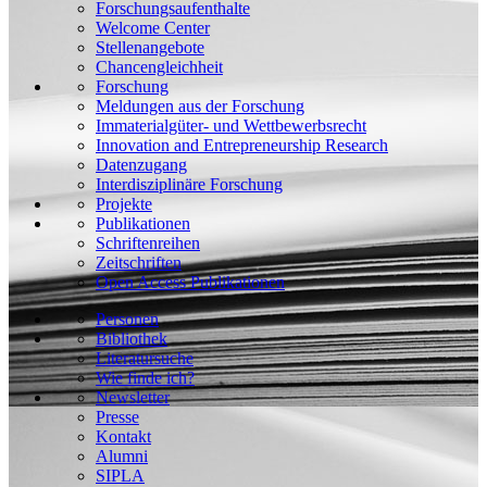
Forschungsaufenthalte
Welcome Center
Stellenangebote
Chancengleichheit
Forschung
Meldungen aus der Forschung
Immaterialgüter- und Wettbewerbsrecht
Innovation and Entrepreneurship Research
Datenzugang
Interdisziplinäre Forschung
Projekte
Publikationen
Schriftenreihen
Zeitschriften
Open Access Publikationen
Personen
Bibliothek
Literatursuche
Wie finde ich?
Newsletter
Presse
Kontakt
Alumni
SIPLA