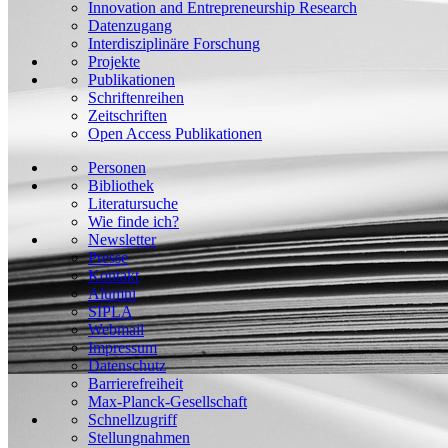
Innovation and Entrepreneurship Research
Datenzugang
Interdisziplinäre Forschung
Projekte
Publikationen
Schriftenreihen
Zeitschriften
Open Access Publikationen
Personen
Bibliothek
Literatursuche
Wie finde ich?
Newsletter
Presse
Kontakt
Alumni
SIPLA
Webmail
Impressum
Datenschutz
Barrierefreiheit
Max-Planck-Gesellschaft
Schnellzugriff
Stellungnahmen