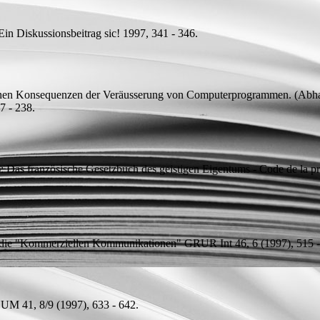
Ein Diskussionsbeitrag
sic! 1997, 341 - 346.
ichen Konsequenzen der Veräusserung von Computerprogrammen. (Abhan
7 - 238.
: Das französische Gesetzbuch des geistigen Eigentums - Code de la p
die "Kommerziellen Kommunikationen"
GRUR Int 46, 6 (1997), 515 -
UM 41, 8/9 (1997), 633 - 642.