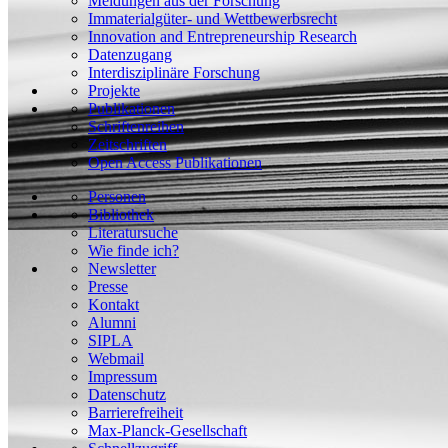
Meldungen aus der Forschung
Immaterialgüter- und Wettbewerbsrecht
Innovation and Entrepreneurship Research
Datenzugang
Interdisziplinäre Forschung
Projekte
Publikationen
Schriftenreihen
Zeitschriften
Open Access Publikationen
Personen
Bibliothek
Literatursuche
Wie finde ich?
Newsletter
Presse
Kontakt
Alumni
SIPLA
Webmail
Impressum
Datenschutz
Barrierefreiheit
Max-Planck-Gesellschaft