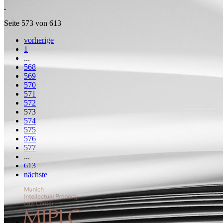
Seite 573 von 613
vorherige
1
...
568
569
570
571
572
573
574
575
576
577
...
613
nächste