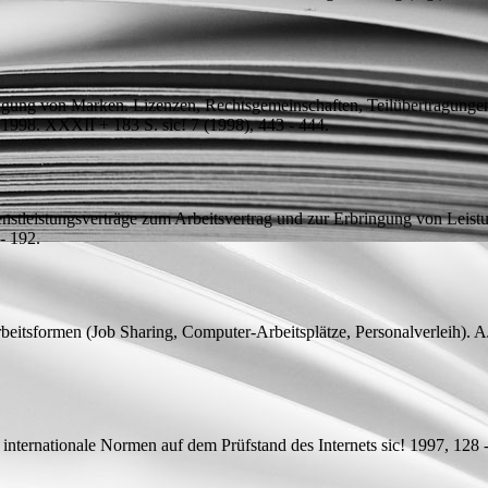
gung von Marken. Lizenzen, Rechtsgemeinschaften, Teilübertragungen
n 1998. XXXII + 183 S.
sic! 7 (1998), 443 - 444.
stleistungsverträge zum Arbeitsvertrag und zur Erbringung von Leistun
- 192.
eitsformen (Job Sharing, Computer-Arbeitsplätze, Personalverleih). A
nternationale Normen auf dem Prüfstand des Internets
sic! 1997, 128 