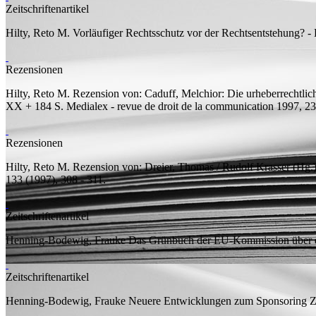
Zeitschriftenartikel
Hilty, Reto M.
Vorläufiger Rechtsschutz vor der Rechtsentstehung? - 
Rezensionen
Hilty, Reto M.
Rezension von:
Caduff, Melchior: Die urheberrechtl
XX + 184 S.
Medialex - revue de droit de la communication 1997, 23
Rezensionen
Hilty, Reto M.
Rezension von:
Dreier, Thomas / Rudolf Krasser (Hg.)
133 (1997), 308 - 311.
Zeitschriftenartikel
Henning-Bodewig, Frauke
Das Grünbuch der EU-Kommission über 
Zeitschriftenartikel
Henning-Bodewig, Frauke
Neuere Entwicklungen zum Sponsoring
Z