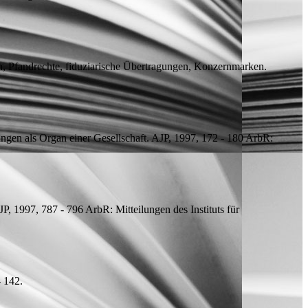
, Pfandrechte, fiduziarische Übertragungen, Konzernmarken.
gen als Organ einer Gesellschaft. AJP, 1997, 172 - 180
ArbR:
JP, 1997, 787 - 796
ArbR: Mitteilungen des Instituts für
- 142.