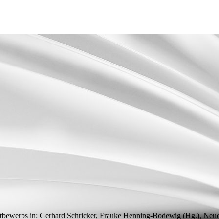
ttbewerbs
in: Gerhard Schricker, Frauke Henning-Bodewig (
Hg.
), Neu