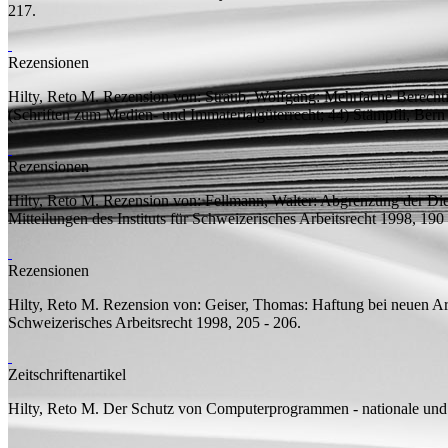
217.
Rezensionen
Hilty, Reto M.
Rezension von:
Straub, Wolfgang: Mehrfache Berechti
(Schriften zum Medien- und Immaterialgüterrecht; 44) Stämpfli, Ber
Rezensionen
Hilty, Reto M.
Rezension von:
Fellmann, Walter: Abgrenzung der Dien
Mitteilungen des Instituts für Schweizerisches Arbeitsrecht 1998, 190 
Rezensionen
Hilty, Reto M.
Rezension von:
Geiser, Thomas: Haftung bei neuen Arb
Schweizerisches Arbeitsrecht 1998, 205 - 206.
Zeitschriftenartikel
Hilty, Reto M.
Der Schutz von Computerprogrammen - nationale und i