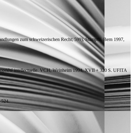
dlungen zum schweizerischen Recht; 599), Stämpfli, Bern 1997,
ropriété intellectuelle. VCH, Weinheim 1994, XVII + 320 S.
UFITA
 524.