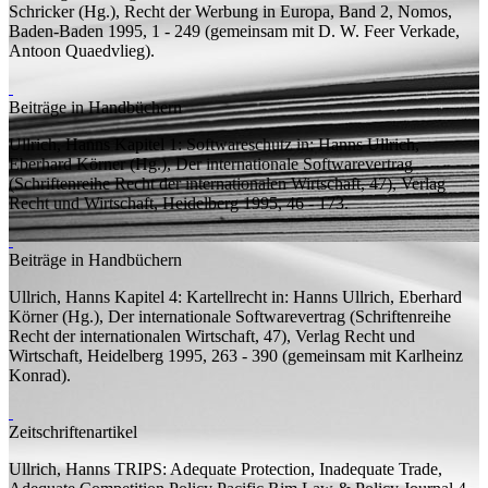
Schricker (
Hg.
), Recht der Werbung in Europa, Band 2, Nomos,
Baden-Baden 1995, 1 - 249 (
gemeinsam mit
D. W. Feer Verkade,
Antoon Quaedvlieg).
Beiträge in Handbüchern
Ullrich, Hanns
Kapitel 1: Softwareschutz
in: Hanns Ullrich,
Eberhard Körner (
Hg.
), Der internationale Softwarevertrag
(Schriftenreihe Recht der internationalen Wirtschaft, 47), Verlag
Recht und Wirtschaft, Heidelberg 1995, 46 - 173.
Beiträge in Handbüchern
Ullrich, Hanns
Kapitel 4: Kartellrecht
in: Hanns Ullrich, Eberhard
Körner (
Hg.
), Der internationale Softwarevertrag (Schriftenreihe
Recht der internationalen Wirtschaft, 47), Verlag Recht und
Wirtschaft, Heidelberg 1995, 263 - 390 (
gemeinsam mit
Karlheinz
Konrad).
Zeitschriftenartikel
Ullrich, Hanns
TRIPS: Adequate Protection, Inadequate Trade,