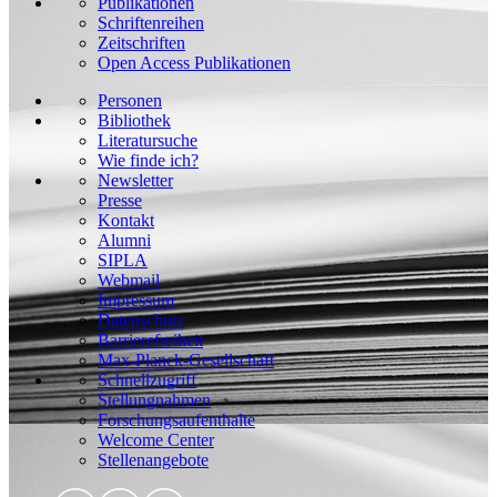
Publikationen
Schriftenreihen
Zeitschriften
Open Access Publikationen
Personen
Bibliothek
Literatursuche
Wie finde ich?
Newsletter
Presse
Kontakt
Alumni
SIPLA
Webmail
Impressum
Datenschutz
Barrierefreiheit
Max-Planck-Gesellschaft
Schnellzugriff
Stellungnahmen
Forschungsaufenthalte
Welcome Center
Stellenangebote