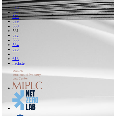
...
576
577
578
579
580
581
582
583
584
585
...
613
nächste