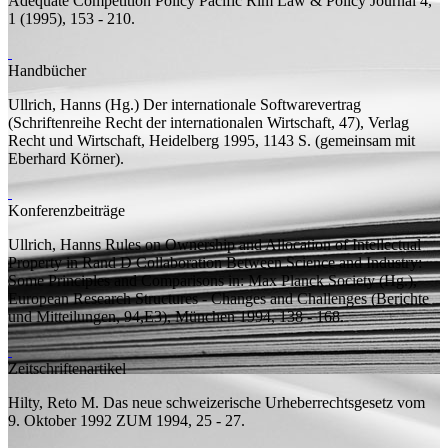
Adequate Competition Policy
Pacific Rim Law & Policy Journal 4,
1 (1995), 153 - 210.
Handbücher
Ullrich, Hanns (
Hg.
)
Der internationale Softwarevertrag
(Schriftenreihe Recht der internationalen Wirtschaft, 47), Verlag
Recht und Wirtschaft, Heidelberg 1995, 1143
S.
(
gemeinsam mit
Eberhard Körner).
Konferenzbeiträge
Ullrich, Hanns
Rules on Ownership and Allocation of Intellectual
Property in Rand D Collaboration Between Science and Industry:
Some Principles and Comparisons
in: Max Planck Society (
Hg.
),
European Research Structures - Changes and Challenges (Berichte
und Mitteilungen, 94,E3), München 1994, 138 - 168.
Zeitschriftenartikel
Hilty, Reto M.
Das neue schweizerische Urheberrechtsgesetz vom
9. Oktober 1992
ZUM 1994, 25 - 27.