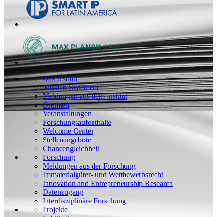
Das Institut
Mission Statement
Meldungen aus dem Institut
Gremien
Veranstaltungen
Forschungsaufenthalte
Welcome Center
Stellenangebote
Chancengleichheit
Forschung
Meldungen aus der Forschung
Immaterialgüter- und Wettbewerbsrecht
Innovation and Entrepreneurship Research
Datenzugang
Interdisziplinäre Forschung
Projekte