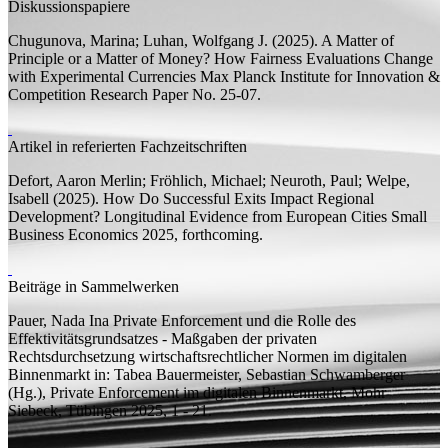
Diskussionspapiere
Chugunova, Marina;
Luhan, Wolfgang J.
(2025).
A Matter of
Principle or a Matter of Money? How Fairness Evaluations Change
with Experimental Currencies
Max Planck Institute for Innovation &
Competition Research Paper
No. 25-07.
Artikel in referierten Fachzeitschriften
Defort, Aaron Merlin;
Fröhlich, Michael; Neuroth, Paul; Welpe,
Isabell
(2025).
How Do Successful Exits Impact Regional
Development? Longitudinal Evidence from European Cities
Small
Business Economics 2025, forthcoming.
Beiträge in Sammelwerken
Pauer, Nada Ina
Private Enforcement und die Rolle des
Effektivitätsgrundsatzes - Maßgaben der privaten
Rechtsdurchsetzung wirtschaftsrechtlicher Normen im digitalen
Binnenmarkt
in: Tabea Bauermeister, Sebastian Schwamberger
(
Hg.
), Private Enforcement im digitalen Binnenmarkt, Mohr
Siebeck, Tübingen 2025, 1 - 21.