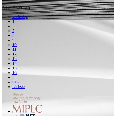
Seite 12 von 613
vorherige
1
...
7
8
9
10
11
12
13
14
15
16
...
613
nächste