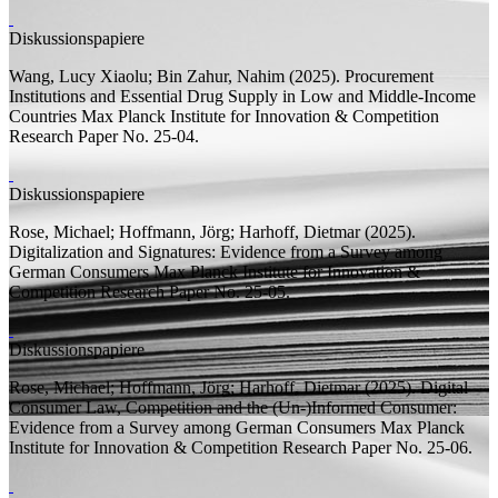
Diskussionspapiere
Wang, Lucy Xiaolu;
Bin Zahur, Nahim
(2025).
Procurement
Institutions and Essential Drug Supply in Low and Middle-Income
Countries
Max Planck Institute for Innovation & Competition
Research Paper
No. 25-04.
Diskussionspapiere
Rose, Michael;
Hoffmann, Jörg;
Harhoff, Dietmar
(2025).
Digitalization and Signatures: Evidence from a Survey among
German Consumers
Max Planck Institute for Innovation &
Competition Research Paper
No. 25-05.
Diskussionspapiere
Rose, Michael;
Hoffmann, Jörg;
Harhoff, Dietmar
(2025).
Digital
Consumer Law, Competition and the (Un-)Informed Consumer:
Evidence from a Survey among German Consumers
Max Planck
Institute for Innovation & Competition Research Paper
No. 25-06.