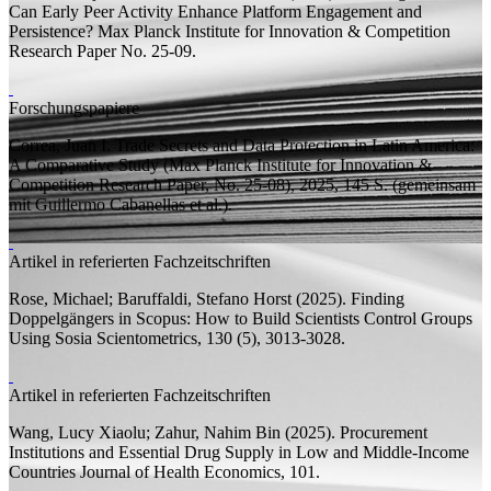
Can Early Peer Activity Enhance Platform Engagement and
Persistence?
Max Planck Institute for Innovation & Competition
Research Paper
No. 25-09.
Forschungspapiere
Correa, Juan I.
Trade Secrets and Data Protection in Latin America:
A Comparative Study
(Max Planck Institute for Innovation &
Competition Research Paper, No. 25-08), 2025, 145
S.
(
gemeinsam
mit
Guillermo Cabanellas et al.).
Artikel in referierten Fachzeitschriften
Rose, Michael;
Baruffaldi, Stefano Horst
(2025).
Finding
Doppelgängers in Scopus: How to Build Scientists Control Groups
Using Sosia
Scientometrics, 130 (5), 3013-3028.
Artikel in referierten Fachzeitschriften
Wang, Lucy Xiaolu;
Zahur, Nahim Bin
(2025).
Procurement
Institutions and Essential Drug Supply in Low and Middle-Income
Countries
Journal of Health Economics, 101.