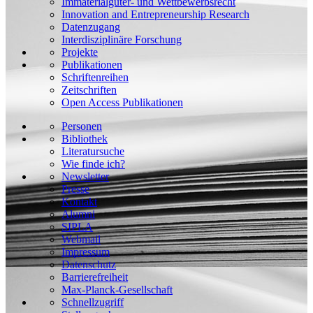
Immaterialgüter- und Wettbewerbsrecht
Innovation and Entrepreneurship Research
Datenzugang
Interdisziplinäre Forschung
Projekte
Publikationen
Schriftenreihen
Zeitschriften
Open Access Publikationen
Personen
Bibliothek
Literatursuche
Wie finde ich?
Newsletter
Presse
Kontakt
Alumni
SIPLA
Webmail
Impressum
Datenschutz
Barrierefreiheit
Max-Planck-Gesellschaft
Schnellzugriff