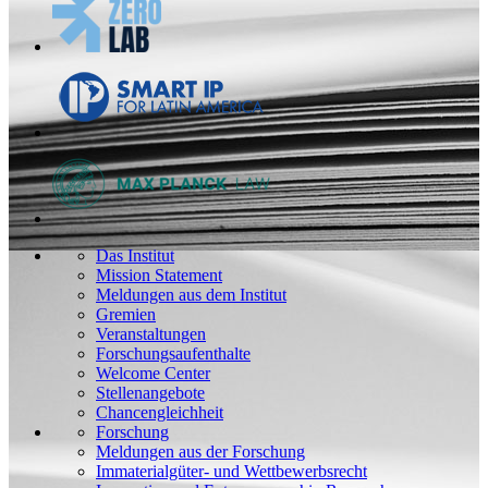
Das Institut
Mission Statement
Meldungen aus dem Institut
Gremien
Veranstaltungen
Forschungsaufenthalte
Welcome Center
Stellenangebote
Chancengleichheit
Forschung
Meldungen aus der Forschung
Immaterialgüter- und Wettbewerbsrecht