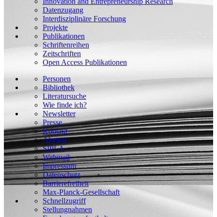
Innovation and Entrepreneurship Research
Datenzugang
Interdisziplinäre Forschung
Projekte
Publikationen
Schriftenreihen
Zeitschriften
Open Access Publikationen
Personen
Bibliothek
Literatursuche
Wie finde ich?
Newsletter
Presse
Kontakt
Alumni
SIPLA
Webmail
Impressum
Datenschutz
Barrierefreiheit
Max-Planck-Gesellschaft
Schnellzugriff
Stellungnahmen