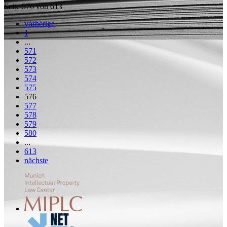
Seite 576 von 613
vorherige
1
...
571
572
573
574
575
576
577
578
579
580
...
613
nächste