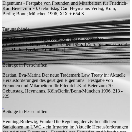
Eigentums - Festgabe von Freunden und Mitarbeitern für Friedrich-
Karl Beier zum 70. Geburtstag
Carl Heymanns Verlag, Köln;
Berlin; Bonn; München 1996, XIX + 654
S.
Tagungsbände
Schricker, Gerhard (
Hg.
)
Konturen eines europäischen
Urheberrechts
Nomos, Baden-Baden 1996, 175
S.
(
gemeinsam mit
Eva-Marina Bastian, Adolf Dietz).
Beiträge in Festschriften
Bastian, Eva-Marina
Der neue Trademark Law Treaty
in: Aktuelle
Herausforderungen des geistigen Eigentums - Festgabe von
Freunden und Mitarbeitern für Friedrich-Karl Beier zum 70.
Geburtstag, Heymanns, Köln/Berlin/Bonn/München 1996, 213 -
225.
Beiträge in Festschriften
Henning-Bodewig, Frauke
Die Regelung der zivilrechtlichen
Sanktionen im UWG - ein Irrgarten
in: Aktuelle Herausforderungen