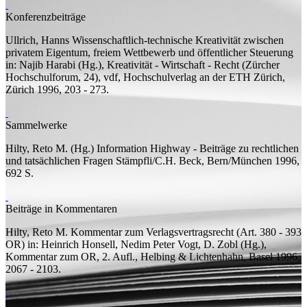
Konferenzbeiträge
Ullrich, Hanns
Wissenschaftlich-technische Kreativität zwischen
privatem Eigentum, freiem Wettbewerb und öffentlicher Steuerung
in: Najib Harabi (
Hg.
), Kreativität - Wirtschaft - Recht (Zürcher
Hochschulforum, 24), vdf, Hochschulverlag an der ETH Zürich,
Zürich 1996, 203 - 273.
Sammelwerke
Hilty, Reto M. (
Hg.
)
Information Highway - Beiträge zu rechtlichen
und tatsächlichen Fragen
Stämpfli/C.H. Beck, Bern/München 1996,
692
S.
Beiträge in Kommentaren
Hilty, Reto M.
Kommentar zum Verlagsvertragsrecht (Art. 380 - 393
OR)
in: Heinrich Honsell, Nedim Peter Vogt, D. Zobl (
Hg.
),
Kommentar zum OR, 2.
Aufl.
, Helbing & Lichtenhahn, Basel 1996,
2067 - 2103.