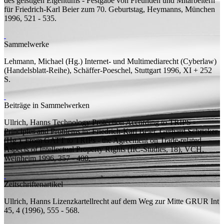
des geistigen Eigentums - Festgabe von Freunden und Mitarbeitern
für Friedrich-Karl Beier zum 70. Geburtstag, Heymanns, München
1996, 521 - 535.
Sammelwerke
Lehmann, Michael (
Hg.
)
Internet- und Multimediarecht (Cyberlaw)
(Handelsblatt-Reihe), Schäffer-Poeschel, Stuttgart 1996, XI + 252
S.
Beiträge in Sammelwerken
Ullrich, Hanns
Technology Protection According to TRIPS -
Principles and Problems
in: Friedrich-Karl Beier, Gerhard Schricker
(
Hg.
), From GATT to TRIPs - the Agreement on Trade-related
Aspects of Intellectual Property Rights (IIC-Studies, 18), VCH,
Weinheim 1996, 357 - 400.
Zeitschriftenartikel
Ullrich, Hanns
Lizenzkartellrecht auf dem Weg zur Mitte
GRUR Int
45, 4 (1996), 555 - 568.