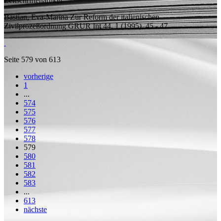
Zeitschriftenartikel
Bastian, Eva-Marina
Zur Reform der italienischen
Zivilprozeßordnung
GRUR Int 44, 1 (1995), 45 - 47.
Seite 579 von 613
vorherige
1
...
574
575
576
577
578
579
580
581
582
583
...
613
nächste