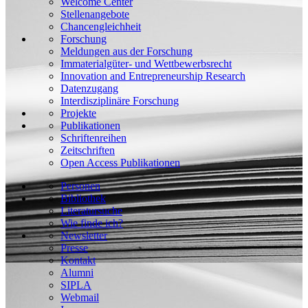
Welcome Center
Stellenangebote
Chancengleichheit
Forschung
Meldungen aus der Forschung
Immaterialgüter- und Wettbewerbsrecht
Innovation and Entrepreneurship Research
Datenzugang
Interdisziplinäre Forschung
Projekte
Publikationen
Schriftenreihen
Zeitschriften
Open Access Publikationen
Personen
Bibliothek
Literatursuche
Wie finde ich?
Newsletter
Presse
Kontakt
Alumni
SIPLA
Webmail