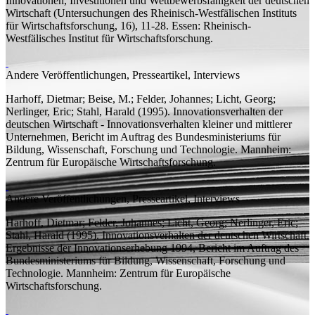
Innovationen, Investitionen und Wettbewerbsfähigkeit der deutschen
Wirtschaft
(Untersuchungen des Rheinisch-Westfälischen Instituts
für Wirtschaftsforschung, 16), 11-28. Essen: Rheinisch-
Westfälisches Institut für Wirtschaftsforschung.
Andere Veröffentlichungen, Presseartikel, Interviews
Harhoff, Dietmar;
Beise, M.; Felder, Johannes; Licht, Georg;
Nerlinger, Eric; Stahl, Harald
(1995).
Innovationsverhalten der
deutschen Wirtschaft - Innovationsverhalten kleiner und mittlerer
Unternehmen, Bericht im Auftrag des Bundesministeriums für
Bildung, Wissenschaft, Forschung und Technologie.
Mannheim:
Zentrum für Europäische Wirtschaftsforschung.
Andere Veröffentlichungen, Presseartikel, Interviews
Harhoff, Dietmar;
Felder, Johannes; Licht, Georg; Nerlinger, Eric;
Stahl, Harald
(1995).
Innovationsverhalten der deutschen Wirtschaft.
Ergebnisse der Innovationserhebung 1994, Bericht im Auftrag des
Bundesministeriums für Bildung, Wissenschaft, Forschung und
Technologie.
Mannheim: Zentrum für Europäische
Wirtschaftsforschung.