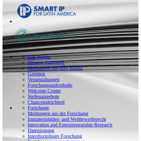
Das Institut
Mission Statement
Meldungen aus dem Institut
Gremien
Veranstaltungen
Forschungsaufenthalte
Welcome Center
Stellenangebote
Chancengleichheit
Forschung
Meldungen aus der Forschung
Immaterialgüter- und Wettbewerbsrecht
Innovation and Entrepreneurship Research
Datenzugang
Interdisziplinäre Forschung