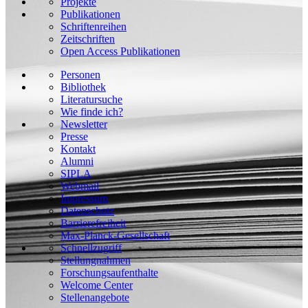
Projekte
Publikationen
Schriftenreihen
Zeitschriften
Open Access Publikationen
Personen
Bibliothek
Literatursuche
Wie finde ich?
Newsletter
Presse
Kontakt
Alumni
SIPLA
Webmail
Impressum
Datenschutz
Barrierefreiheit
Max-Planck-Gesellschaft
Schnellzugriff
Stellungnahmen
Forschungsaufenthalte
Welcome Center
Stellenangebote