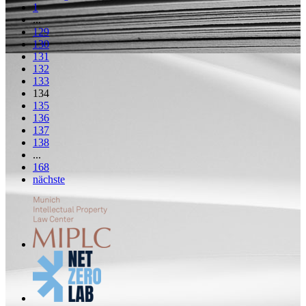
1
...
129
130
131
132
133
134
135
136
137
138
...
168
nächste