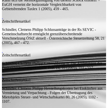
Kann sich die Meistbegünstigung von diesem Schock erholen? -
EuGH verneint die horizontale Vergleichbarkeit von
Gebietsfremden
Taxlex 1 (2005), 459 - 465.
Zeitschriftenartikel
Schindler, Clemens Philipp
Schlussanträge in der Rs SEVIC -
Gemeinschaftsrecht ermöglicht grenzüberschreitende
Verschmelzung
ÖStZ aktuell - Österreichische Steuerzeitung 58, 21
(2005), 467 - 472.
Zeitschriftenartikel
Schindler, Clemens Philipp
Generalthema II: Die Änderungen der
Fusionsbesteuerungsrichtlinie
IStR 14, 16 (2005), 551 - 557.
Zeitschriftenartikel
Schindler, Clemens Philipp
Herstellungskosten bei Einkünften aus
Vermietung und Verpachtung - Folgen der Übertragung des
Mietobjekts
Steuer- und Wirtschaftskartei 80, 26 (2005), 1102 -
1107.