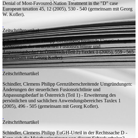
Denial of Most-Favoured-Nation Treatment in the "D" case
European taxation 45, 12 (2005), 530 - 540 (
gemeinsam mit
Georg
W. Kofler).
Zeitschriftenartikel
Schindler, Clemens Philipp
Grenzüberschreitende Umgründungen:
Änderungen der steuerlichen Fusionsrichtlinie und
Anpassungsbedarf in Österreich (Teil 2)
Taxlex 1 (2005), 559 - 565
(
gemeinsam mit
Georg Kofler).
Zeitschriftenartikel
Schindler, Clemens Philipp
Grenzüberschreitende Umgründungen:
Änderungen der steuerlichen Fusionsrichtlinie und
Anpassungsbedarf in Österreich (Teil 1) - Erweiterung des
persönlichen und sachlichen Anwendungsbereiches
Taxlex 1
(2005), 496 - 505 (
gemeinsam mit
Georg Kofler).
Zeitschriftenartikel
Schindler, Clemens Philipp
EuGH-Urteil in der Rechtssache D -