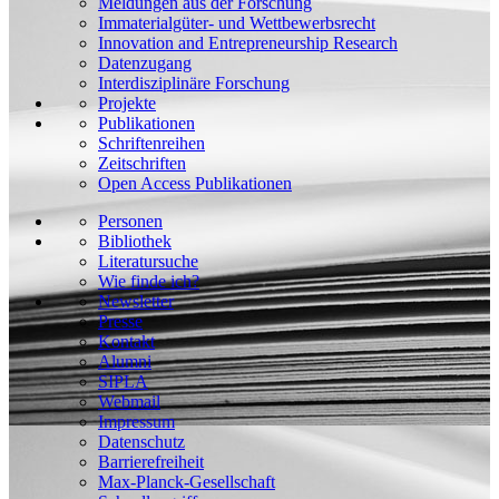
Meldungen aus der Forschung
Immaterialgüter- und Wettbewerbsrecht
Innovation and Entrepreneurship Research
Datenzugang
Interdisziplinäre Forschung
Projekte
Publikationen
Schriftenreihen
Zeitschriften
Open Access Publikationen
Personen
Bibliothek
Literatursuche
Wie finde ich?
Newsletter
Presse
Kontakt
Alumni
SIPLA
Webmail
Impressum
Datenschutz
Barrierefreiheit
Max-Planck-Gesellschaft