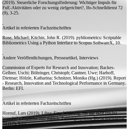
(2019). Steuerliche Forschungsförderung: Wichtiger Impuls für
FuE-Aktivitäten oder zu wenig zielgerichtet?,
Ifo-Schnelldienst
72
(9), 3-25.
Artikel in referierten Fachzeitschriften
Rose, Michael;
Kitchin, John R.
(2019).
pybliometrics: Scriptable
Bibliometrics Using a Python Interface to Scopus
SoftwareX, 10.
Andere Veröffentlichungen, Presseartikel, Interviews
Commission of Experts for Research and Innovation; Backes-
Gellner, Uschi; Böhringer, Christoph; Cantner, Uwe;
Harhoff,
Dietmar;
Hölzle, Katharina; Schnitzer, Monika (
Hg.
)
(2019).
Report
- Research, Innovation and Technological Performance in Germany.
Berlin: EFI.
Artikel in referierten Fachzeitschriften
Hornuf, Lars
(2019).
Libra: Eine Währung, die die Welt (nicht)
braucht? - Bigtechs und digitale Zahlungssysteme
Ifo-Schnelldienst,
72 (17), 9-12.