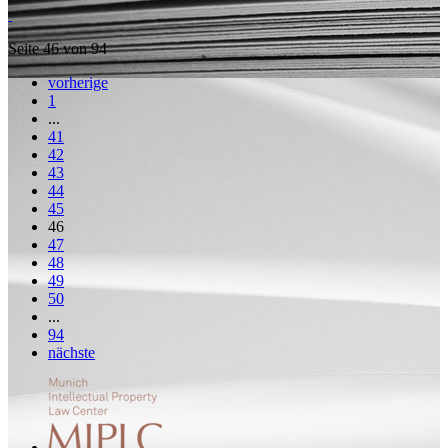
Seite 46 von 94
vorherige
1
...
41
42
43
44
45
46
47
48
49
50
...
94
nächste