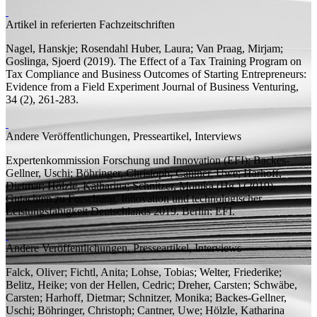
Artikel in referierten Fachzeitschriften
Nagel, Hanskje;
Rosendahl Huber, Laura;
Van Praag, Mirjam;
Goslinga, Sjoerd
(2019).
The Effect of a Tax Training Program on
Tax Compliance and Business Outcomes of Starting Entrepreneurs:
Evidence from a Field Experiment
Journal of Business Venturing,
34 (2), 261-283.
Andere Veröffentlichungen, Presseartikel, Interviews
Expertenkommission Forschung und Innovation (EFI); Backes-
Gellner, Uschi; Böhringer, Christoph; Cantner, Uwe;
Harhoff,
Dietmar;
Hölzle, Katharina; Schnitzer, Monika (
Hg.
)
(2019).
Gutachten zu Forschung, Innovation und technologischer
Leistungsfähigkeit Deutschlands 2019.
Berlin: EFI.
Andere Veröffentlichungen, Presseartikel, Interviews
Falck, Oliver; Fichtl, Anita; Lohse, Tobias; Welter, Friederike;
Belitz, Heike; von der Hellen, Cedric; Dreher, Carsten; Schwäbe,
Carsten;
Harhoff, Dietmar;
Schnitzer, Monika; Backes-Gellner,
Uschi; Böhringer, Christoph; Cantner, Uwe; Hölzle, Katharina