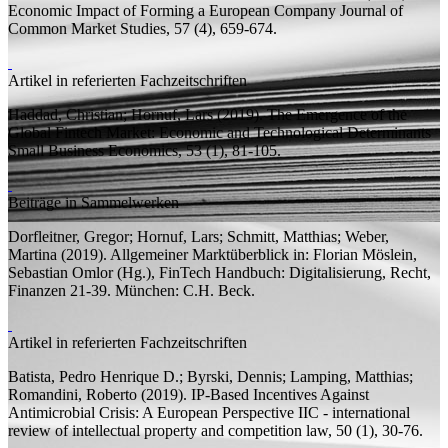
Economic Impact of Forming a European Company
Journal of
Common Market Studies, 57 (4), 659-674.
Artikel in referierten Fachzeitschriften
Haddad, Christian;
Hornuf, Lars
(2019).
The Emergence of the
Global Fintech Market: Economic and Technological Determinants
Small Business Economics, 53 (1), 81-105.
Beiträge in Sammelwerken
Dorfleitner, Gregor;
Hornuf, Lars;
Schmitt, Matthias;
Weber,
Martina
(2019).
Allgemeiner Marktüberblick
in: Florian Möslein,
Sebastian Omlor (
Hg.
),
FinTech Handbuch: Digitalisierung, Recht,
Finanzen
21-39. München: C.H. Beck.
Artikel in referierten Fachzeitschriften
Batista, Pedro Henrique D.;
Byrski, Dennis;
Lamping, Matthias;
Romandini, Roberto
(2019).
IP-Based Incentives Against
Antimicrobial Crisis: A European Perspective
IIC - international
review of intellectual property and competition law, 50 (1), 30-76.