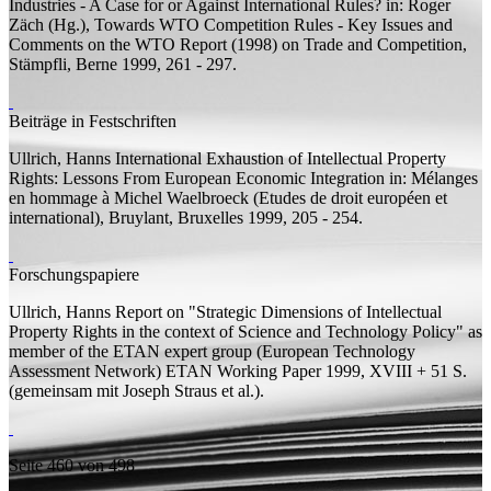
Industries - A Case for or Against International Rules?
in: Roger
Zäch (
Hg.
), Towards WTO Competition Rules - Key Issues and
Comments on the WTO Report (1998) on Trade and Competition,
Stämpfli, Berne 1999, 261 - 297.
Beiträge in Festschriften
Ullrich, Hanns
International Exhaustion of Intellectual Property
Rights: Lessons From European Economic Integration
in: Mélanges
en hommage à Michel Waelbroeck (Etudes de droit européen et
international), Bruylant, Bruxelles 1999, 205 - 254.
Forschungspapiere
Ullrich, Hanns
Report on "Strategic Dimensions of Intellectual
Property Rights in the context of Science and Technology Policy" as
member of the ETAN expert group (European Technology
Assessment Network)
ETAN Working Paper 1999, XVIII + 51
S.
(
gemeinsam mit
Joseph Straus et al.).
Seite 460 von 498