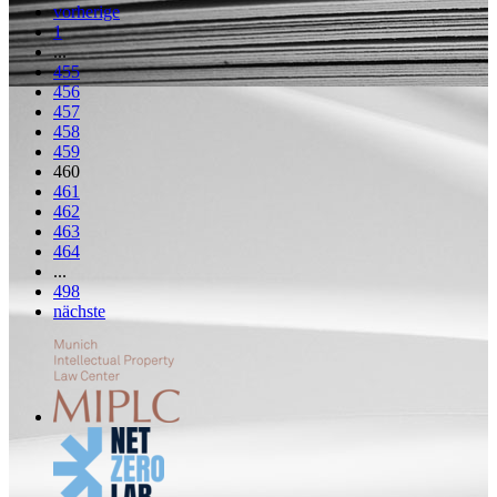
vorherige
1
...
455
456
457
458
459
460
461
462
463
464
...
498
nächste