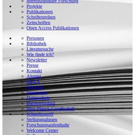
Interdisziplinäre Forschung
Projekte
Publikationen
Schriftenreihen
Zeitschriften
Open Access Publikationen
Personen
Bibliothek
Literatursuche
Wie finde ich?
Newsletter
Presse
Kontakt
Alumni
SIPLA
Webmail
Impressum
Datenschutz
Barrierefreiheit
Max-Planck-Gesellschaft
Schnellzugriff
Stellungnahmen
Forschungsaufenthalte
Welcome Center