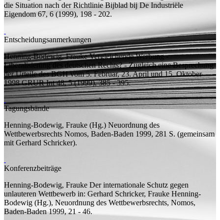
die Situation nach der Richtlinie
Bijblad bij De Industriële
Eigendom 67, 6 (1999), 198 - 202.
Entscheidungsanmerkungen
Henning-Bodewig, Frauke
Vergleichende Werbung -
Liberalisierung des deutschen Rechts? - Zugleich eine Besprechung
der Urteile des BGH vom 5. Februar, 23. April und 15. Oktober
1998
GRUR Int 48, 5 (1999), 385 - 395.
Tagungsbände
Henning-Bodewig, Frauke (
Hg.
)
Neuordnung des
Wettbewerbsrechts
Nomos, Baden-Baden 1999, 281
S.
(
gemeinsam
mit
Gerhard Schricker).
Konferenzbeiträge
Henning-Bodewig, Frauke
Der internationale Schutz gegen
unlauteren Wettbewerb
in: Gerhard Schricker, Frauke Henning-
Bodewig (
Hg.
), Neuordnung des Wettbewerbsrechts, Nomos,
Baden-Baden 1999, 21 - 46.