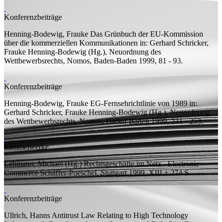
Konferenzbeiträge
Henning-Bodewig, Frauke
Das Grünbuch der EU-Kommission
über die kommerziellen Kommunikationen
in: Gerhard Schricker,
Frauke Henning-Bodewig (
Hg.
), Neuordnung des
Wettbewerbsrechts, Nomos, Baden-Baden 1999, 81 - 93.
Konferenzbeiträge
Henning-Bodewig, Frauke
EG-Fernsehrichtlinie von 1989
in:
Gerhard Schricker, Frauke Henning-Bodewig (
Hg.
), Neuordnung
des Wettbewerbsrechts, Nomos, Baden-Baden 1999, 231 - 253.
Sammelwerke
Lehmann, Michael (
Hg.
)
Rechtsgeschäfte im Netz - Electronic
Commerce
Schäffer-Poeschel, Stuttgart 1999, XIII + 274
S.
Konferenzbeiträge
Ullrich, Hanns
Antitrust Law Relating to High Technology