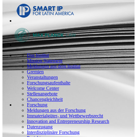
Das Institut
Mission Statement
Meldungen aus dem Institut
Gremien
Veranstaltungen
Forschungsaufenthalte
Welcome Center
Stellenangebote
Chancengleichheit
Forschung
Meldungen aus der Forschung
Immaterialgüter- und Wettbewerbsrecht
Innovation and Entrepreneurship Research
Datenzugang
Interdisziplinäre Forschung