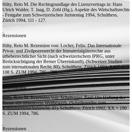
Hilty, Reto M.
Die Rechtsgrundlage des Lizenzvertrags
in: Hans
Ulrich Walder, T. Jaag, D. Zobl (
Hg.
), Aspekte des Wirtschaftsrechts
- Festgabe zum Schweizerischen Juristentag 1994, Schulthess,
Zürich 1994, 111 - 127.
Rezensionen
Hilty, Reto M.
Rezension von:
Locher, Felix: Das Internationale
Privat- und Zivilpozessrecht der Immaterialgüterrechte aus
urheberrechtlicher Sicht (nach schweizerischem IPRG, unter
Berücksichtigung der Berner Übereinkunft), (Schweizer Studien
zum internationalen Recht; 80), Schulthess, Zürich 1993, XXV +
108 S.
ZUM 1994, 785 - 786.
Rezensionen
Hilty, Reto M.
Rezension von:
Schaltegger, Paul: Die Haftung der
Presse aus unlauterem Wettbewerb. (Schriftenreihe zum
Konsumentenschutzrecht; 41), Schulthess, Zürich 1992, XX + 190
S.
ZUM 1994, 786.
Rezensionen