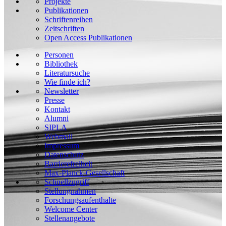
Projekte
Publikationen
Schriftenreihen
Zeitschriften
Open Access Publikationen
Personen
Bibliothek
Literatursuche
Wie finde ich?
Newsletter
Presse
Kontakt
Alumni
SIPLA
Webmail
Impressum
Datenschutz
Barrierefreiheit
Max-Planck-Gesellschaft
Schnellzugriff
Stellungnahmen
Forschungsaufenthalte
Welcome Center
Stellenangebote