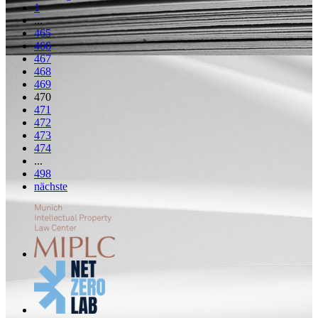
1
...
465
466
467
468
469
470
471
472
473
474
...
498
nächste