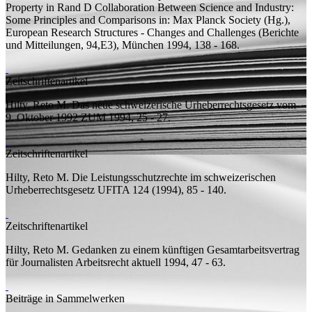
Property in Rand D Collaboration Between Science and Industry:
Some Principles and Comparisons
in: Max Planck Society (
Hg.
),
European Research Structures - Changes and Challenges (Berichte
und Mitteilungen, 94,E3), München 1994, 138 - 168.
Zeitschriftenartikel
Hilty, Reto M.
Das neue schweizerische Urheberrechtsgesetz vom
9. Oktober 1992
ZUM 1994, 25 - 27.
Zeitschriftenartikel
Hilty, Reto M.
Die Leistungsschutzrechte im schweizerischen
Urheberrechtsgesetz
UFITA 124 (1994), 85 - 140.
Zeitschriftenartikel
Hilty, Reto M.
Gedanken zu einem künftigen Gesamtarbeitsvertrag
für Journalisten
Arbeitsrecht aktuell 1994, 47 - 63.
Beiträge in Sammelwerken