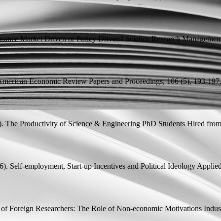
tenance Market Driven or Policy Driven?
Science Research Management,
merican Economic Review Papers and Proceedings, 106 (5), 193-197
).
The Productivity of Science & Engineering PhD Students Hired fro
6).
Self-employment, Start-up Incentives and Political Ideology
Applied
s of Foreign Researchers: The Role of Non-economic Motivations
Indust