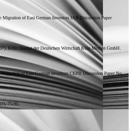
e Migration of East German Inventors
IAB Discussion Paper
7). Köln: Institut der Deutschen Wirtschaft Köln Medien GmbH.
e Migration of East German Inventors
CEPR Discussion Paper
No.
2), 75-90.