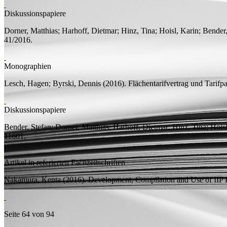
Diskussionspapiere
Dorner, Matthias;
Harhoff, Dietmar;
Hinz, Tina;
Hoisl, Karin;
Bender,
41/2016.
Monographien
Lesch, Hagen;
Byrski, Dennis
(2016).
Flächentarifvertrag und Tarifp
Diskussionspapiere
Bender, Stefan;
Dorner, Matthias;
Harhoff, Dietmar;
Hinz, Tina;
Hoisl
11601.
Artikel in referierten Fachzeitschriften
Nakamura, Kenta
(2016).
Development, Compilation and Use of IIP 
Seite 64 von 94