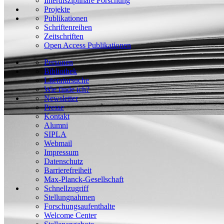
Interdisziplinäre Forschung
Projekte
Publikationen
Schriftenreihen
Zeitschriften
Open Access Publikationen
Personen
Bibliothek
Literatursuche
Wie finde ich?
Newsletter
Presse
Kontakt
Alumni
SIPLA
Webmail
Impressum
Datenschutz
Barrierefreiheit
Max-Planck-Gesellschaft
Schnellzugriff
Stellungnahmen
Forschungsaufenthalte
Welcome Center