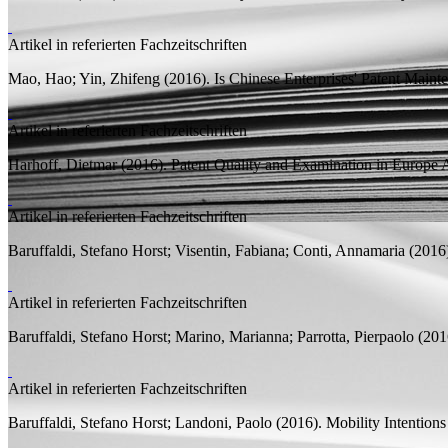
Artikel in referierten Fachzeitschriften
Mao, Hao;
Yin, Zhifeng
(2016).
Is Chinese Enterprises' Patent Main
Artikel in referierten Fachzeitschriften
Harhoff, Dietmar
(2016).
Patent Quality and Examination in Europe
A
Artikel in referierten Fachzeitschriften
Baruffaldi, Stefano Horst;
Visentin, Fabiana; Conti, Annamaria
(2016
Artikel in referierten Fachzeitschriften
Baruffaldi, Stefano Horst;
Marino, Marianna; Parrotta, Pierpaolo
(201
Artikel in referierten Fachzeitschriften
Baruffaldi, Stefano Horst;
Landoni, Paolo
(2016).
Mobility Intention