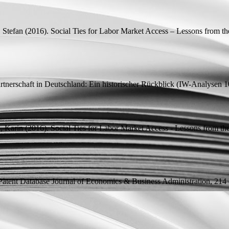
 Stefan
(2016).
Social Ties for Labor Market Access – Lessons from th
artnerschaft in Deutschland: Ein historischer Rückblick
(
IW-Analysen
10
, Karin
(2016).
Social Ties for Labor Market Access - Lessons from th
Patent Database
Journal of Economics & Business Administration, 214 (