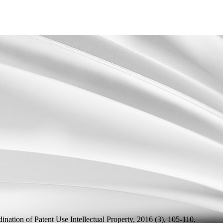
ination of Patent Use
Intellectual Property, 2016 (3), 105-110.