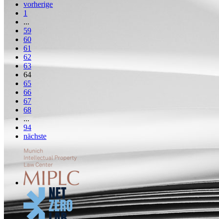
vorherige
1
...
59
60
61
62
63
64
65
66
67
68
...
94
nächste