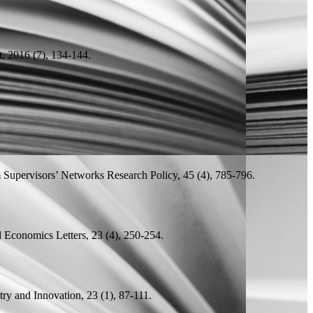
 2016 (7), 134-144.
.
m Supervisors’ Networks
Research Policy, 45 (4), 785-796.
 Economics Letters, 23 (4), 250-254.
ry and Innovation, 23 (1), 87-111.