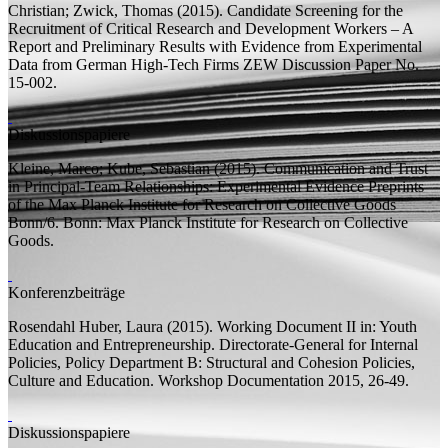
Christian;
Zwick, Thomas
(2015).
Candidate Screening for the
Recruitment of Critical Research and Development Workers – A
Report and Preliminary Results with Evidence from Experimental
Data from German High-Tech Firms
ZEW Discussion Paper
No.
15-002.
Diskussionspapiere
Kleine, Marco;
Kube, Sebastian
(2015).
Communication and Trust
in Principal-Team Relationships: Experimental Evidence
Preprints
of the Max Planck Institute for Research on Collective Goods
Bonn
/6. Bonn: Max Planck Institute for Research on Collective
Goods.
Konferenzbeiträge
Rosendahl Huber, Laura
(2015).
Working Document II
in: Youth
Education and Entrepreneurship. Directorate-General for Internal
Policies, Policy Department B: Structural and Cohesion Policies,
Culture and Education. Workshop Documentation 2015, 26-49.
Diskussionspapiere