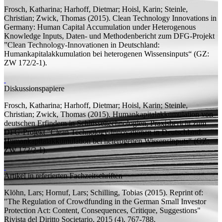
Frosch, Katharina;
Harhoff, Dietmar;
Hoisl, Karin;
Steinle,
Christian;
Zwick, Thomas
(2015).
Clean Technology Innovations in
Germany: Human Capital Accumulation under Heterogenous
Knowledge Inputs, Daten- und Methodenbericht zum DFG-Projekt
”Clean Technology-Innovationen in Deutschland:
Humankapitalakkumulation bei heterogenen Wissensinputs“ (GZ:
ZW 172/2-1).
Diskussionspapiere
Frosch, Katharina;
Harhoff, Dietmar;
Hoisl, Karin;
Steinle,
Christian;
Zwick, Thomas
(2015).
Humankapitalakkumulation von
deutschen Erfindern in Schlüsseltechnologien, Praxisbericht zum
DFG-Projekt ”Clean Technology-Innovationen in Deutschland:
Humankapitalakkumulation bei heterogenen Wissensinputs“ (GZ:
ZW 172/2-1).
Artikel in referierten Fachzeitschriften
Klöhn, Lars;
Hornuf, Lars;
Schilling, Tobias
(2015).
Reprint of:
"The Regulation of Crowdfunding in the German Small Investor
Protection Act: Content, Consequences, Critique, Suggestions"
Rivista del Diritto Societario, 2015 (4), 767-788.