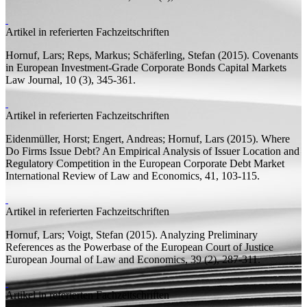
Artikel in referierten Fachzeitschriften
Hornuf, Lars;
Reps, Markus; Schäferling, Stefan
(2015).
Covenants
in European Investment-Grade Corporate Bonds
Capital Markets
Law Journal, 10 (3), 345-361.
Artikel in referierten Fachzeitschriften
Eidenmüller, Horst; Engert, Andreas;
Hornuf, Lars
(2015).
Where
Do Firms Issue Debt? An Empirical Analysis of Issuer Location and
Regulatory Competition in the European Corporate Debt Market
International Review of Law and Economics, 41, 103-115.
Artikel in referierten Fachzeitschriften
Hornuf, Lars;
Voigt, Stefan
(2015).
Analyzing Preliminary
References as the Powerbase of the European Court of Justice
European Journal of Law and Economics, 39 (2), 287-311.
Artikel in referierten Fachzeitschriften