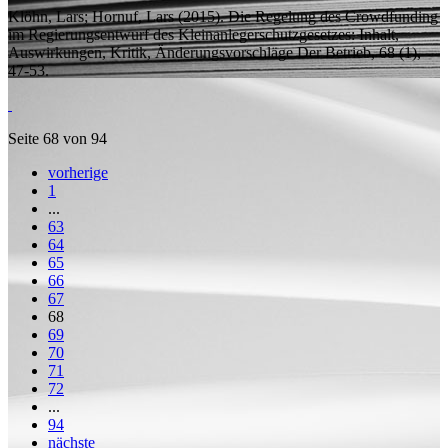
Klöhn, Lars;
Hornuf, Lars
(2015).
Die Regelung des Crowdfunding
im Regierungsentwurf des Kleinanlegerschutzgesetzes: Inhalt,
Auswirkungen, Kritik, Änderungsvorschläge
Der Betrieb, 68 (1),
47-53.
Seite 68 von 94
vorherige
1
...
63
64
65
66
67
68
69
70
71
72
...
94
nächste