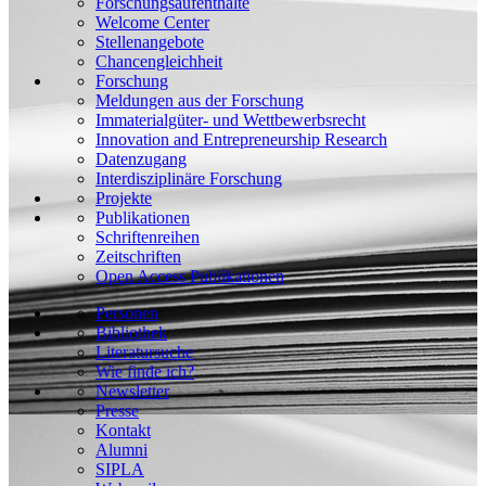
Forschungsaufenthalte
Welcome Center
Stellenangebote
Chancengleichheit
Forschung
Meldungen aus der Forschung
Immaterialgüter- und Wettbewerbsrecht
Innovation and Entrepreneurship Research
Datenzugang
Interdisziplinäre Forschung
Projekte
Publikationen
Schriftenreihen
Zeitschriften
Open Access Publikationen
Personen
Bibliothek
Literatursuche
Wie finde ich?
Newsletter
Presse
Kontakt
Alumni
SIPLA