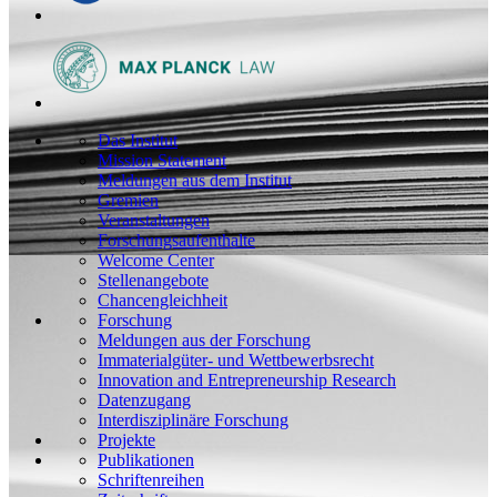
Das Institut
Mission Statement
Meldungen aus dem Institut
Gremien
Veranstaltungen
Forschungsaufenthalte
Welcome Center
Stellenangebote
Chancengleichheit
Forschung
Meldungen aus der Forschung
Immaterialgüter- und Wettbewerbsrecht
Innovation and Entrepreneurship Research
Datenzugang
Interdisziplinäre Forschung
Projekte
Publikationen
Schriftenreihen