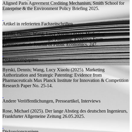
Aligned Paris Agreement Crediting Mechanism,
Smith School for
Enterprise & the Environment Policy Briefing
2025.
Artikel in referierten Fachzeitschriften
Byrski, Dennis;
Wang, Lucy Xiaolu
(2025).
Marketing
Authorization and Strategic Patenting: Evidence From
Pharmaceuticals
Journal of Public Economics, 247.
Diskussionspapiere
Byrski, Dennis;
Wang, Lucy Xiaolu
(2025).
Marketing
Authorization and Strategic Patenting: Evidence from
Pharmaceuticals
Max Planck Institute for Innovation & Competition
Research Paper
No. 25-14.
Andere Veröffentlichungen, Presseartikel, Interviews
Rose, Michael
(2025). Der lange Abstieg des deutschen Ingenieurs,
Frankfurter Allgemeine Zeitung
26.05.2025.
Diskussionspapiere