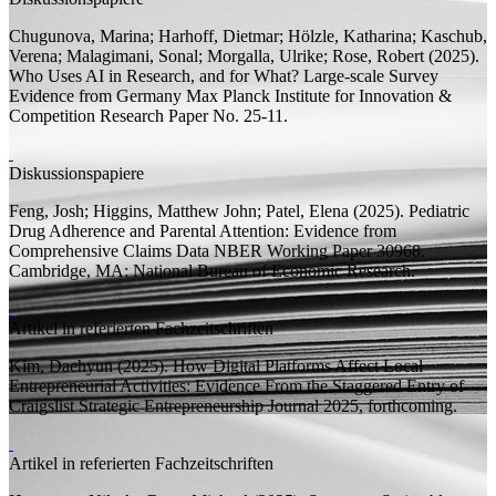
Chugunova, Marina;
Harhoff, Dietmar;
Hölzle, Katharina; Kaschub,
Verena; Malagimani, Sonal;
Morgalla, Ulrike;
Rose, Robert
(2025).
Who Uses AI in Research, and for What? Large-scale Survey
Evidence from Germany
Max Planck Institute for Innovation &
Competition Research Paper
No. 25-11.
Diskussionspapiere
Feng, Josh;
Higgins, Matthew John;
Patel, Elena
(2025).
Pediatric
Drug Adherence and Parental Attention: Evidence from
Comprehensive Claims Data
NBER Working Paper
30968.
Cambridge, MA: National Bureau of Economic Research.
Artikel in referierten Fachzeitschriften
Kim, Daehyun
(2025).
How Digital Platforms Affect Local
Entrepreneurial Activities: Evidence From the Staggered Entry of
Craigslist
Strategic Entrepreneurship Journal 2025, forthcoming.
Artikel in referierten Fachzeitschriften