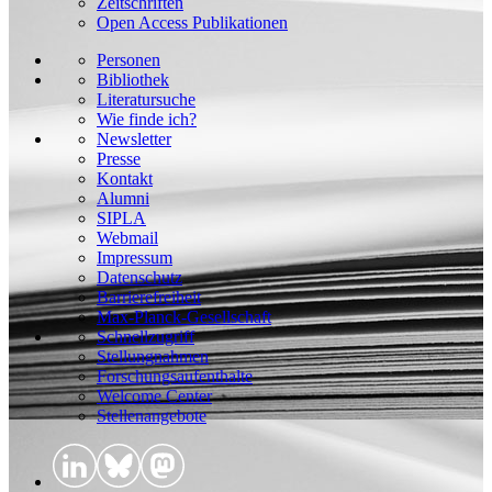
Zeitschriften
Open Access Publikationen
Personen
Bibliothek
Literatursuche
Wie finde ich?
Newsletter
Presse
Kontakt
Alumni
SIPLA
Webmail
Impressum
Datenschutz
Barrierefreiheit
Max-Planck-Gesellschaft
Schnellzugriff
Stellungnahmen
Forschungsaufenthalte
Welcome Center
Stellenangebote