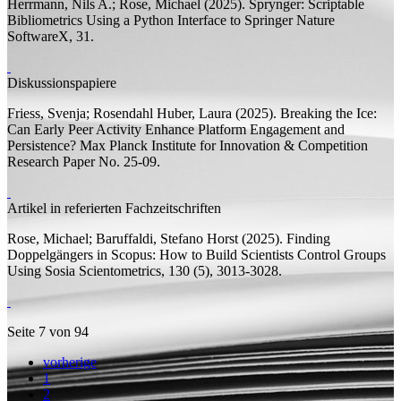
Herrmann, Nils A.;
Rose, Michael
(2025).
Sprynger: Scriptable
Bibliometrics Using a Python Interface to Springer Nature
SoftwareX, 31.
Diskussionspapiere
Friess, Svenja;
Rosendahl Huber, Laura
(2025).
Breaking the Ice:
Can Early Peer Activity Enhance Platform Engagement and
Persistence?
Max Planck Institute for Innovation & Competition
Research Paper
No. 25-09.
Artikel in referierten Fachzeitschriften
Rose, Michael;
Baruffaldi, Stefano Horst
(2025).
Finding
Doppelgängers in Scopus: How to Build Scientists Control Groups
Using Sosia
Scientometrics, 130 (5), 3013-3028.
Seite 7 von 94
vorherige
1
2