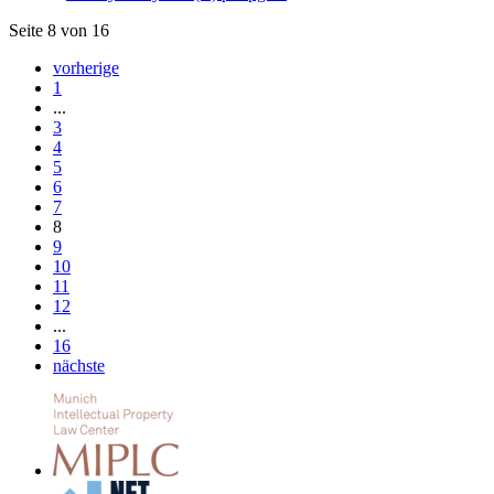
Seite 8 von 16
vorherige
1
...
3
4
5
6
7
8
9
10
11
12
...
16
nächste