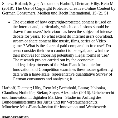
Stuerz, Roland;
Suyer, Alexander;
Harhoff, Dietmar; Hilty, Reto M.
(2018). The Use of Copyright Protected Creative Online Content by
German Consumers,
Medien und Recht International,
15 (2), 51.
The question of how copyright-protected content is used on
the Internet and, particularly, which conclusions should be
drawn from users’ behaviour has been the subject of intense
debate for years. To what extent do Internet users download,
stream or share content like music, films, series or Video
games? What is the share of paid compared to free use? Do
users consider their own conduct to be legal, and what are
their motives for choosing potentially illegal forms of use?
The research project carried out by the economic
and legal departments of the Max Planck Institute for
Innovation and Competition examines these issues gathering
data with a large-scale, representative quantitative Survey of
German consumers and analysing it.
Harhoff, Dietmar; Hilty, Reto M.; Bechthold, Laura; Jablonka,
Claudius; Nothelfer, Stefan;
Suyer, Alexander
(2016).
Urheberrecht
und Innovation in digitalen Märkten - Studie im Auftrag des
Bundesministeriums der Justiz und für Verbraucherschutz.
München: Max-Planck-Institut für Innovation und Wettbewerb.
Monographien