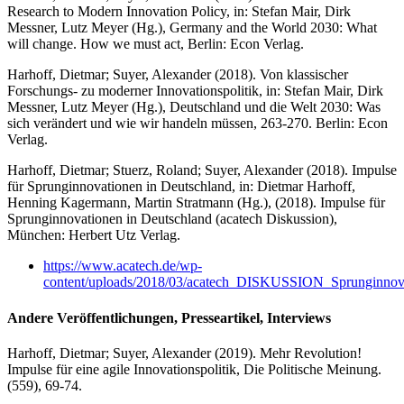
Research to Modern Innovation Policy,
in: Stefan Mair, Dirk
Messner, Lutz Meyer (
Hg.
),
Germany and the World 2030: What
will change. How we must act,
Berlin: Econ Verlag.
Harhoff, Dietmar;
Suyer, Alexander
(2018).
Von klassischer
Forschungs- zu moderner Innovationspolitik,
in: Stefan Mair, Dirk
Messner, Lutz Meyer (
Hg.
),
Deutschland und die Welt 2030: Was
sich verändert und wie wir handeln müssen,
263-270. Berlin: Econ
Verlag.
Harhoff, Dietmar; Stuerz, Roland;
Suyer, Alexander
(2018).
Impulse
für Sprunginnovationen in Deutschland
,
in: Dietmar Harhoff,
Henning Kagermann, Martin Stratmann (
Hg.
), (2018).
Impulse für
Sprunginnovationen in Deutschland
(acatech Diskussion),
München: Herbert Utz Verlag.
https://www.acatech.de/wp-
content/uploads/2018/03/acatech_DISKUSSION_Sprunginnov
Andere Veröffentlichungen, Presseartikel, Interviews
Harhoff, Dietmar;
Suyer, Alexander
(2019). Mehr Revolution!
Impulse für eine agile Innovationspolitik,
Die Politische Meinung.
(559), 69-74.