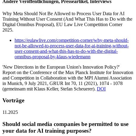
Andere Veröffentlichungen, Presseartikel, Interviews
Why Meta Should Not Be Allowed to Process User Data for AI
Training Without User Consent (And What This Has to Do with the
Digital Omnibus Proposal),
EU Law Live Competition Corner
2025.
https://eulawlive.com/competition-corner/why-meta-should-
not-be-allowed-to-process-user-data-for-ai-training-without-
user-consent-and-what-this-has-to-do-with-the-digital-
omnibus-proposal-by-klaus-wiedemann
'New Directions in the European Union's Innovation Policy?'
Report on the Conference of the Max Planck Institute for Innovation
and Competition in Collaboration with the MPI Alumni Association
in Munich, 9 July 2021,
GRUR Int 70, 11 (2021), 1074 - 1078
(
gemeinsam mit
Klaus Keller, Stefan Scheuerer).
DOI
Vorträge
11.2025
Should social media companies be permitted to use
your data for AI training purposes?