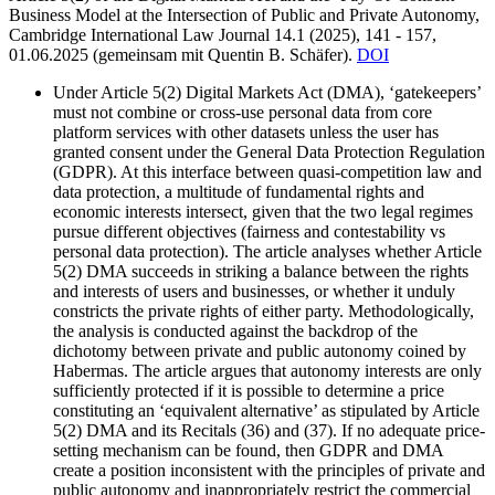
Business Model at the Intersection of Public and Private Autonomy,
Cambridge International Law Journal 14.1 (2025), 141 - 157,
01.06.2025 (
gemeinsam mit
Quentin B. Schäfer).
DOI
Under Article 5(2) Digital Markets Act (DMA), ‘gatekeepers’
must not combine or cross-use personal data from core
platform services with other datasets unless the user has
granted consent under the General Data Protection Regulation
(GDPR). At this interface between quasi-competition law and
data protection, a multitude of fundamental rights and
economic interests intersect, given that the two legal regimes
pursue different objectives (fairness and contestability vs
personal data protection). The article analyses whether Article
5(2) DMA succeeds in striking a balance between the rights
and interests of users and businesses, or whether it unduly
constricts the private rights of either party. Methodologically,
the analysis is conducted against the backdrop of the
dichotomy between private and public autonomy coined by
Habermas. The article argues that autonomy interests are only
sufficiently protected if it is possible to determine a price
constituting an ‘equivalent alternative’ as stipulated by Article
5(2) DMA and its Recitals (36) and (37). If no adequate price-
setting mechanism can be found, then GDPR and DMA
create a position inconsistent with the principles of private and
public autonomy and inappropriately restrict the commercial