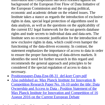
background of the European Free Flow of Data Initiative of
the European Commission and the on-going political,
economic and academic debate on the related issues. The
Institute takes a stance as regards the introduction of exclusive
rights in data, special legal protection of algorithms used in
data analysis, as well as the questions on the applicability of
the current EU legal framework for the sui-generis database
rights and trade secrets to individual data and data-sets. The
Institute sees no economic justification for the introduction of
new exclusive rights in data, which could even hamper the
functioning of the data-driven economy. In contrast, the
statement emphasizes the importance of access to data in order
to ensure the proper functioning of data-driven markets. It
identifies the need for further research in this regard and
recommends the general approach and principles to be
considered if the special regulation of access to data is
necessary.
Positionspaper-Data-Eng-08-31_def-korr Copy.pdf
Also published as: Max Planck Institute for Innovation &
Competition Research Paper No. 16-10 under the title: Data
Ownership and Access to Data - Position Statement of the
Max Planck Institute for Innovation and Competition of 16
August 2016 on the Current European Debate