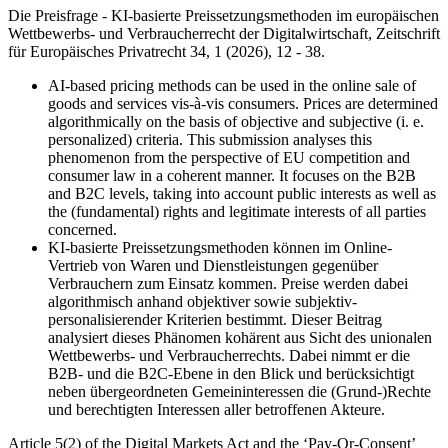
Die Preisfrage - KI-basierte Preissetzungsmethoden im europäischen
Wettbewerbs- und Verbraucherrecht der Digitalwirtschaft,
Zeitschrift
für Europäisches Privatrecht 34, 1 (2026), 12 - 38.
AI-based pricing methods can be used in the online sale of
goods and services vis-à-vis consumers. Prices are determined
algorithmically on the basis of objective and subjective (i. e.
personalized) criteria. This submission analyses this
phenomenon from the perspective of EU competition and
consumer law in a coherent manner. It focuses on the B2B
and B2C levels, taking into account public interests as well as
the (fundamental) rights and legitimate interests of all parties
concerned.
KI-basierte Preissetzungsmethoden können im Online-
Vertrieb von Waren und Dienstleistungen gegenüber
Verbrauchern zum Einsatz kommen. Preise werden dabei
algorithmisch anhand objektiver sowie subjektiv-
personalisierender Kriterien bestimmt. Dieser Beitrag
analysiert dieses Phänomen kohärent aus Sicht des unionalen
Wettbewerbs- und Verbraucherrechts. Dabei nimmt er die
B2B- und die B2C-Ebene in den Blick und berücksichtigt
neben übergeordneten Gemeininteressen die (Grund-)Rechte
und berechtigten Interessen aller betroffenen Akteure.
Article 5(2) of the Digital Markets Act and the ‘Pay-Or-Consent’