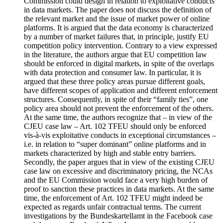
Commission could design in relation to exploitative conducts
in data markets. The paper does not discuss the definition of
the relevant market and the issue of market power of online
platforms. It is argued that the data economy is characterized
by a number of market failures that, in principle, justify EU
competition policy intervention. Contrary to a view expressed
in the literature, the authors argue that EU competition law
should be enforced in digital markets, in spite of the overlaps
with data protection and consumer law. In particular, it is
argued that these three policy areas pursue different goals,
have different scopes of application and different enforcement
structures. Consequently, in spite of their “family ties”, one
policy area should not prevent the enforcement of the others.
At the same time, the authors recognize that – in view of the
CJEU case law – Art. 102 TFEU should only be enforced
vis-à-vis exploitative conducts in exceptional circumstances –
i.e. in relation to “super dominant” online platforms and in
markets characterized by high and stable entry barriers.
Secondly, the paper argues that in view of the existing CJEU
case law on excessive and discriminatory pricing, the NCAs
and the EU Commission would face a very high burden of
proof to sanction these practices in data markets. At the same
time, the enforcement of Art. 102 TFEU might indeed be
expected as regards unfair contractual terms. The current
investigations by the Bundeskartellamt in the Facebook case