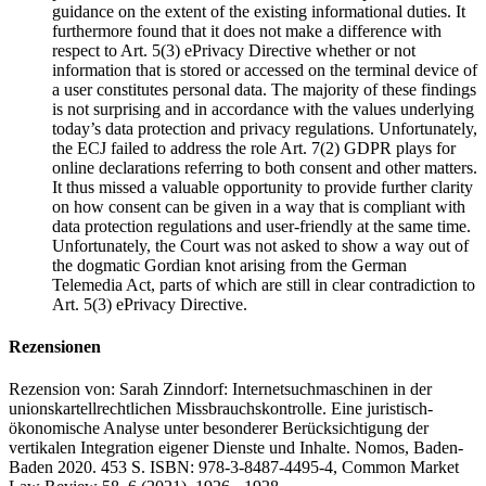
guidance on the extent of the existing informational duties. It
furthermore found that it does not make a difference with
respect to Art. 5(3) ePrivacy Directive whether or not
information that is stored or accessed on the terminal device of
a user constitutes personal data. The majority of these findings
is not surprising and in accordance with the values underlying
today’s data protection and privacy regulations. Unfortunately,
the ECJ failed to address the role Art. 7(2) GDPR plays for
online declarations referring to both consent and other matters.
It thus missed a valuable opportunity to provide further clarity
on how consent can be given in a way that is compliant with
data protection regulations and user-friendly at the same time.
Unfortunately, the Court was not asked to show a way out of
the dogmatic Gordian knot arising from the German
Telemedia Act, parts of which are still in clear contradiction to
Art. 5(3) ePrivacy Directive.
Rezensionen
Rezension von:
Sarah Zinndorf: Internetsuchmaschinen in der
unionskartellrechtlichen Missbrauchskontrolle. Eine juristisch-
ökonomische Analyse unter besonderer Berücksichtigung der
vertikalen Integration eigener Dienste und Inhalte. Nomos, Baden-
Baden 2020. 453 S. ISBN: 978-3-8487-4495-4,
Common Market