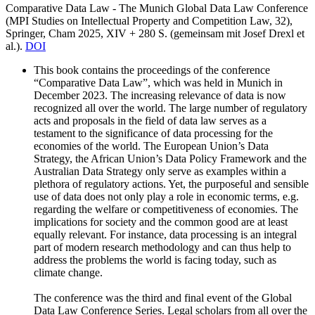
Comparative Data Law - The Munich Global Data Law Conference
(MPI Studies on Intellectual Property and Competition Law, 32),
Springer, Cham 2025, XIV + 280
S.
(
gemeinsam mit
Josef Drexl et
al.).
DOI
This book contains the proceedings of the conference
“Comparative Data Law”, which was held in Munich in
December 2023. The increasing relevance of data is now
recognized all over the world. The large number of regulatory
acts and proposals in the field of data law serves as a
testament to the significance of data processing for the
economies of the world. The European Union’s Data
Strategy, the African Union’s Data Policy Framework and the
Australian Data Strategy only serve as examples within a
plethora of regulatory actions. Yet, the purposeful and sensible
use of data does not only play a role in economic terms, e.g.
regarding the welfare or competitiveness of economies. The
implications for society and the common good are at least
equally relevant. For instance, data processing is an integral
part of modern research methodology and can thus help to
address the problems the world is facing today, such as
climate change.
The conference was the third and final event of the Global
Data Law Conference Series. Legal scholars from all over the