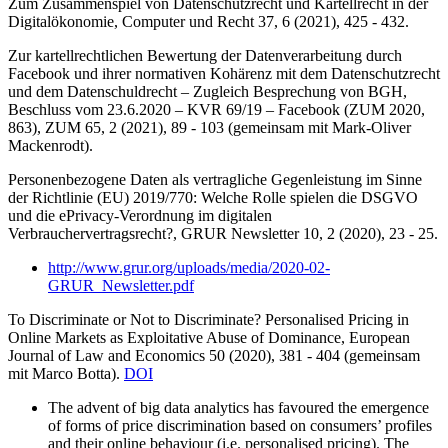
Zum Zusammenspiel von Datenschutzrecht und Kartellrecht in der
Digitalökonomie,
Computer und Recht 37, 6 (2021), 425 - 432.
Zur kartellrechtlichen Bewertung der Datenverarbeitung durch
Facebook und ihrer normativen Kohärenz mit dem Datenschutzrecht
und dem Datenschuldrecht – Zugleich Besprechung von BGH,
Beschluss vom 23.6.2020 – KVR 69/19 – Facebook (ZUM 2020,
863),
ZUM 65, 2 (2021), 89 - 103 (
gemeinsam mit
Mark-Oliver
Mackenrodt).
Personenbezogene Daten als vertragliche Gegenleistung im Sinne
der Richtlinie (EU) 2019/770: Welche Rolle spielen die DSGVO
und die ePrivacy-Verordnung im digitalen
Verbrauchervertragsrecht?,
GRUR Newsletter 10, 2 (2020), 23 - 25.
http://www.grur.org/uploads/media/2020-02-
GRUR_Newsletter.pdf
To Discriminate or Not to Discriminate? Personalised Pricing in
Online Markets as Exploitative Abuse of Dominance,
European
Journal of Law and Economics 50 (2020), 381 - 404 (
gemeinsam
mit
Marco Botta).
DOI
The advent of big data analytics has favoured the emergence
of forms of price discrimination based on consumers’ profiles
and their online behaviour (i.e. personalised pricing). The