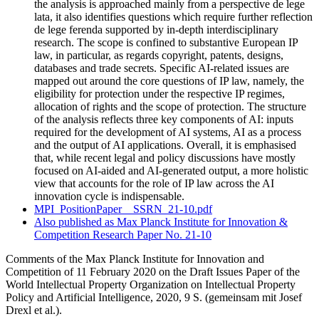
the analysis is approached mainly from a perspective de lege
lata, it also identifies questions which require further reflection
de lege ferenda supported by in-depth interdisciplinary
research. The scope is confined to substantive European IP
law, in particular, as regards copyright, patents, designs,
databases and trade secrets. Specific AI-related issues are
mapped out around the core questions of IP law, namely, the
eligibility for protection under the respective IP regimes,
allocation of rights and the scope of protection. The structure
of the analysis reflects three key components of AI: inputs
required for the development of AI systems, AI as a process
and the output of AI applications. Overall, it is emphasised
that, while recent legal and policy discussions have mostly
focused on AI-aided and AI-generated output, a more holistic
view that accounts for the role of IP law across the AI
innovation cycle is indispensable.
MPI_PositionPaper__SSRN_21-10.pdf
Also published as Max Planck Institute for Innovation &
Competition Research Paper No. 21-10
Comments of the Max Planck Institute for Innovation and
Competition of 11 February 2020 on the Draft Issues Paper of the
World Intellectual Property Organization on Intellectual Property
Policy and Artificial Intelligence,
2020, 9
S.
(
gemeinsam mit
Josef
Drexl et al.).