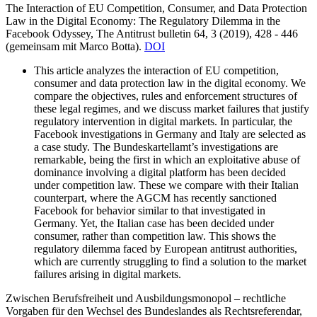
The Interaction of EU Competition, Consumer, and Data Protection
Law in the Digital Economy: The Regulatory Dilemma in the
Facebook Odyssey,
The Antitrust bulletin 64, 3 (2019), 428 - 446
(
gemeinsam mit
Marco Botta).
DOI
This article analyzes the interaction of EU competition,
consumer and data protection law in the digital economy. We
compare the objectives, rules and enforcement structures of
these legal regimes, and we discuss market failures that justify
regulatory intervention in digital markets. In particular, the
Facebook investigations in Germany and Italy are selected as
a case study. The Bundeskartellamt’s investigations are
remarkable, being the first in which an exploitative abuse of
dominance involving a digital platform has been decided
under competition law. These we compare with their Italian
counterpart, where the AGCM has recently sanctioned
Facebook for behavior similar to that investigated in
Germany. Yet, the Italian case has been decided under
consumer, rather than competition law. This shows the
regulatory dilemma faced by European antitrust authorities,
which are currently struggling to find a solution to the market
failures arising in digital markets.
Zwischen Berufsfreiheit und Ausbildungsmonopol – rechtliche
Vorgaben für den Wechsel des Bundeslandes als Rechtsreferendar,