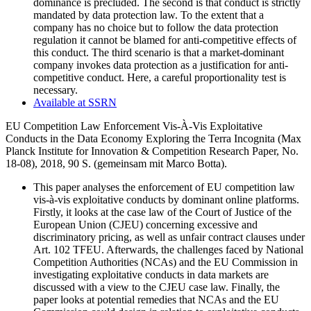
dominance is precluded. The second is that conduct is strictly
mandated by data protection law. To the extent that a
company has no choice but to follow the data protection
regulation it cannot be blamed for anti-competitive effects of
this conduct. The third scenario is that a market-dominant
company invokes data protection as a justification for anti-
competitive conduct. Here, a careful proportionality test is
necessary.
Available at SSRN
EU Competition Law Enforcement Vis-À-Vis Exploitative
Conducts in the Data Economy Exploring the Terra Incognita
(Max
Planck Institute for Innovation & Competition Research Paper, No.
18-08), 2018, 90
S.
(
gemeinsam mit
Marco Botta).
This paper analyses the enforcement of EU competition law
vis-à-vis exploitative conducts by dominant online platforms.
Firstly, it looks at the case law of the Court of Justice of the
European Union (CJEU) concerning excessive and
discriminatory pricing, as well as unfair contract clauses under
Art. 102 TFEU. Afterwards, the challenges faced by National
Competition Authorities (NCAs) and the EU Commission in
investigating exploitative conducts in data markets are
discussed with a view to the CJEU case law. Finally, the
paper looks at potential remedies that NCAs and the EU