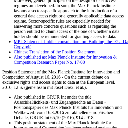
Moreover, general principles on the design of data access
regimes are developed. In sum, the Max Planck Institute
favours a sector-specific approach to the introduction of a
general data access right or a generally applicable data access
regime. Sector-specific rules are especially needed for
answering more concrete questions such as regarding the
person entitled to claim access or the one of whether a data
holder should be remunerated for granting access to data.
MPI_Statement_Public_consultation_on_Building_the_EU_D
Copy.pdf
Chinese Translation of the Position Statement
Also published as: Max Planck Institute for Innovation &
Competition Research Paper No. 17-08
Position Statement of the Max Planck Institute for Innovation and
Competition of August 16, 2016 - On the current debate on
exclusive rights and access rights to data at the European level,
2016, 12
S.
(
gemeinsam mit
Josef Drexl et al.).
Also published in GRUR Int under the title:
Ausschließlichkeits- und Zugangsrechte an Daten -
Positionspapier des Max-Planck-Instituts für Innovation und
Wettbewerb vom 16.8.2016 zur aktuellen europäischen
Debatte, GRUR Int 65,10 (2016), 914 - 918
This position statement of the Max Planck Institute for
Innovation and Competition has been released against the