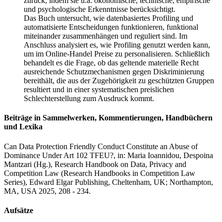
zurück, indem sie u.a. ökonomische, technische, empirische
und psychologische Erkenntnisse berücksichtigt.
Das Buch untersucht, wie datenbasiertes Profiling und
automatisierte Entscheidungen funktionieren, funktional
miteinander zusammenhängen und reguliert sind. Im
Anschluss analysiert es, wie Profiling genutzt werden kann,
um im Online-Handel Preise zu personalisieren. Schließlich
behandelt es die Frage, ob das geltende materielle Recht
ausreichende Schutzmechanismen gegen Diskriminierung
bereithält, die aus der Zugehörigkeit zu geschützten Gruppen
resultiert und in einer systematischen preislichen
Schlechterstellung zum Ausdruck kommt.
Beiträge in Sammelwerken, Kommentierungen, Handbüchern
und Lexika
Can Data Protection Friendly Conduct Constitute an Abuse of
Dominance Under Art 102 TFEU?,
in: Maria Ioannidou, Despoina
Mantzari (
Hg.
), Research Handbook on Data, Privacy and
Competition Law (Research Handbooks in Competition Law
Series), Edward Elgar Publishing, Cheltenham, UK; Northampton,
MA, USA 2025, 208 - 234.
Aufsätze