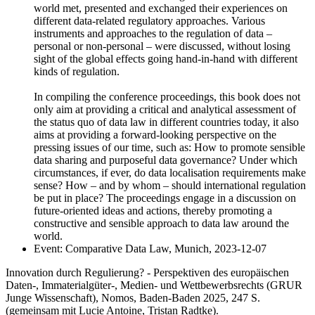
world met, presented and exchanged their experiences on
different data-related regulatory approaches. Various
instruments and approaches to the regulation of data –
personal or non-personal – were discussed, without losing
sight of the global effects going hand-in-hand with different
kinds of regulation.
In compiling the conference proceedings, this book does not
only aim at providing a critical and analytical assessment of
the status quo of data law in different countries today, it also
aims at providing a forward-looking perspective on the
pressing issues of our time, such as: How to promote sensible
data sharing and purposeful data governance? Under which
circumstances, if ever, do data localisation requirements make
sense? How – and by whom – should international regulation
be put in place? The proceedings engage in a discussion on
future-oriented ideas and actions, thereby promoting a
constructive and sensible approach to data law around the
world.
Event: Comparative Data Law, Munich, 2023-12-07
Innovation durch Regulierung? - Perspektiven des europäischen
Daten-, Immaterialgüter-, Medien- und Wettbewerbsrechts
(GRUR
Junge Wissenschaft), Nomos, Baden-Baden 2025, 247
S.
(
gemeinsam mit
Lucie Antoine, Tristan Radtke).