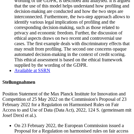
wording of the GDPR, is described and analysed. It is argued
that the use of this model helps understand how profiling and
decision-making are conducted and how the two steps are
interconnected. Furthermore, the two-step approach allows to
identify various legal implications of profiling and the
corresponding decision-making, such as those related to
privacy and economic freedom. Further, the discussion of
ethical aspects draws on two recent and controversial use
cases. The first example deals with discriminatory effects that
may result from profiling. The second one concerns opaque
automated decision-making in the context of credit scoring.
This ethical assessment is based on the ethical framework
supplied by the wording of the GDPR.
Available at SSRN
Stellungnahmen
Position Statement of the Max Planck Institute for Innovation and
Competition of 25 May 2022 on the Commission's Proposal of 23
February 2022 for a Regulation on Harmonised Rules on Fair
Access to and Use of Data (Data Act),
2022, 124
S.
(
gemeinsam mit
Josef Drexl et al.).
On 23 February 2022, the European Commission issued a
Proposal for a Regulation on harmonised rules on fair access