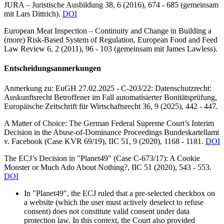
JURA – Juristische Ausbildung 38, 6 (2016), 674 - 685 (
gemeinsam
mit
Lars Dittrich).
DOI
European Meat Inspection – Continuity and Change in Building a
(more) Risk-Based System of Regulation,
European Food and Feed
Law Review 6, 2 (2011), 96 - 103 (
gemeinsam mit
James Lawless).
Entscheidungsanmerkungen
Anmerkung zu: EuGH 27.02.2025 - C-203/22: Datenschutzrecht:
Auskunftsrecht Betroffener im Fall automatisierter Bonitätsprüfung,
Europäische Zeitschrift für Wirtschaftsrecht 36, 9 (2025), 442 - 447.
A Matter of Choice: The German Federal Supreme Court’s Interim
Decision in the Abuse-of-Dominance Proceedings Bundeskartellamt
v. Facebook (Case KVR 69/19),
IIC 51, 9 (2020), 1168 - 1181.
DOI
The ECJ’s Decision in "Planet49" (Case C-673/17): A Cookie
Monster or Much Ado About Nothing?,
IIC 51 (2020), 543 - 553.
DOI
In "Planet49", the ECJ ruled that a pre-selected checkbox on
a website (which the user must actively deselect to refuse
consent) does not constitute valid consent under data
protection law. In this context, the Court also provided