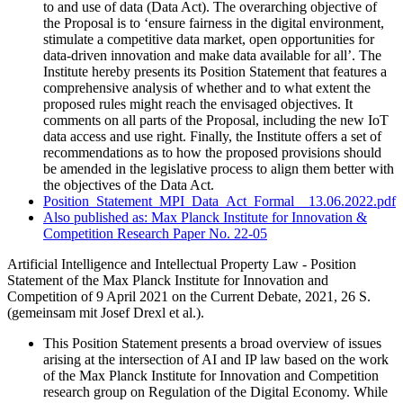
to and use of data (Data Act). The overarching objective of
the Proposal is to ‘ensure fairness in the digital environment,
stimulate a competitive data market, open opportunities for
data-driven innovation and make data available for all’. The
Institute hereby presents its Position Statement that features a
comprehensive analysis of whether and to what extent the
proposed rules might reach the envisaged objectives. It
comments on all parts of the Proposal, including the new IoT
data access and use right. Finally, the Institute offers a set of
recommendations as to how the proposed provisions should
be amended in the legislative process to align them better with
the objectives of the Data Act.
Position_Statement_MPI_Data_Act_Formal__13.06.2022.pdf
Also published as: Max Planck Institute for Innovation &
Competition Research Paper No. 22-05
Artificial Intelligence and Intellectual Property Law - Position
Statement of the Max Planck Institute for Innovation and
Competition of 9 April 2021 on the Current Debate,
2021, 26
S.
(
gemeinsam mit
Josef Drexl et al.).
This Position Statement presents a broad overview of issues
arising at the intersection of AI and IP law based on the work
of the Max Planck Institute for Innovation and Competition
research group on Regulation of the Digital Economy. While