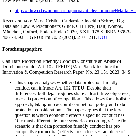
Law Review 58, 6 (2021), 1926 - 1928.
https://kluwerlawonline.com/journalarticle/Common+Mark
Rezension von:
Maria Cristina Caldarola / Joachim Schrey: Big
Data and Law. A Practitioner's Guide. CH Beck, Hart, Nomos,
München, Oxford, Baden-Baden 2020, XXII, 178 S. ISBN 978-3-
406-74393-1,
GRUR Int 70, 2 (2021), 210 - 211.
DOI
Forschungspapiere
Can Data Protection Friendly Conduct Constitute an Abuse of
Dominance under Art. 102 TFEU?
(Max Planck Institute for
Innovation & Competition Research Paper, No. 23-15), 2023, 34
S.
This chapter analyses whether data protection friendly
conduct can infringe Art. 102 TFEU. Despite their
differences, both legal regimes share at least three objectives,
inter alia protection of competition. This allows for a holistic
approach, taking into account competition policy and data
protection considerations. The paper argues that the key
question is which economic effects a specific conduct has.
One must differentiate three scenarios accordingly. The first
scenario is that data protection friendly conduct has pro-
competitive (or neutral) effects. In such cases, an abuse of