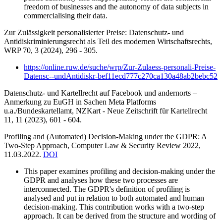
freedom of businesses and the autonomy of data subjects in
commercialising their data.
Zur Zulässigkeit personalisierter Preise: Datenschutz- und
Antidiskriminierungsrecht als Teil des modernen Wirtschaftsrechts,
WRP 70, 3 (2024), 296 - 305.
https://online.ruw.de/suche/wrp/Zur-Zulaess-personali-Preise-
Datensc--undAntidiskr-bef11ecd777c270ca130a48ab2bebc52
Datenschutz- und Kartellrecht auf Facebook und andernorts –
Anmerkung zu EuGH in Sachen Meta Platforms
u.a./Bundeskartellamt,
NZKart - Neue Zeitschrift für Kartellrecht
11, 11 (2023), 601 - 604.
Profiling and (Automated) Decision-Making under the GDPR: A
Two-Step Approach,
Computer Law & Security Review 2022,
11.03.2022.
DOI
This paper examines profiling and decision-making under the
GDPR and analyses how these two processes are
interconnected. The GDPR's definition of profiling is
analysed and put in relation to both automated and human
decision-making. This contribution works with a two-step
approach. It can be derived from the structure and wording of