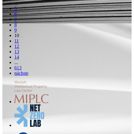
...
5
6
7
8
9
10
11
12
13
14
...
613
nächste