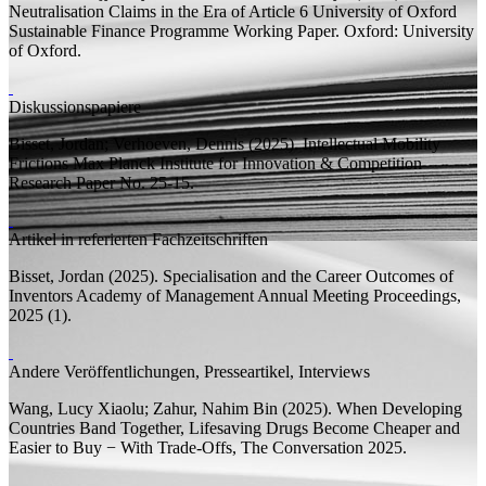
Neutralisation Claims in the Era of Article 6
University of Oxford
Sustainable Finance Programme Working Paper.
Oxford: University
of Oxford.
Diskussionspapiere
Bisset, Jordan;
Verhoeven, Dennis
(2025).
Intellectual Mobility
Frictions
Max Planck Institute for Innovation & Competition
Research Paper
No. 25-15.
Artikel in referierten Fachzeitschriften
Bisset, Jordan
(2025).
Specialisation and the Career Outcomes of
Inventors
Academy of Management Annual Meeting Proceedings,
2025 (1).
Andere Veröffentlichungen, Presseartikel, Interviews
Wang, Lucy Xiaolu;
Zahur, Nahim Bin
(2025). When Developing
Countries Band Together, Lifesaving Drugs Become Cheaper and
Easier to Buy − With Trade-Offs,
The Conversation
2025.