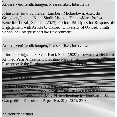
Andere Veröffentlichungen, Presseartikel, Interviews
Johnstone, Injy;
Schneider, Lambert; Michaelowa, Axel; de
Grandpré, Juliette; Kuci, Sindi; Ahonen, Hanna-Mari;
Probst,
Benedict;
Lezak, Stephen
(2025).
Oxford Principles for Responsible
Engagement with Article 6.
Oxford: University of Oxford, Smith
School of Enterprise and the Environment.
Andere Veröffentlichungen, Presseartikel, Interviews
Johnstone, Injy;
Pelz, Setu; Kuci, Sindi
(2025). Towards a Net Zero
Aligned Paris Agreement Crediting Mechanism,
Smith School for
Enterprise & the Environment Policy Briefing
2025.
Forschungspapiere
Richter, Heiko
Gesetzliche Datenzugangsansprüche für die
Forschung: Von der "Paw-Patrolisierung" der Wissenschaft zur
granularen Gesellschaft?
(Max Planck Institute for Innovation &
Competition Discussion Paper, No. 25), 2025, 27
S.
Zeitschriftenartikel