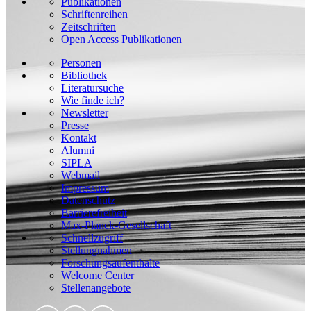
Publikationen
Schriftenreihen
Zeitschriften
Open Access Publikationen
Personen
Bibliothek
Literatursuche
Wie finde ich?
Newsletter
Presse
Kontakt
Alumni
SIPLA
Webmail
Impressum
Datenschutz
Barrierefreiheit
Max-Planck-Gesellschaft
Schnellzugriff
Stellungnahmen
Forschungsaufenthalte
Welcome Center
Stellenangebote