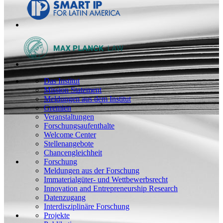
Das Institut
Mission Statement
Meldungen aus dem Institut
Gremien
Veranstaltungen
Forschungsaufenthalte
Welcome Center
Stellenangebote
Chancengleichheit
Forschung
Meldungen aus der Forschung
Immaterialgüter- und Wettbewerbsrecht
Innovation and Entrepreneurship Research
Datenzugang
Interdisziplinäre Forschung
Projekte